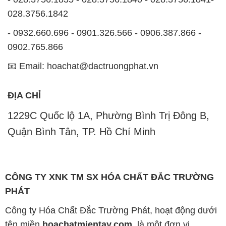
028.3756.1842
- 0932.660.696 - 0901.326.566 - 0906.387.866 -
0902.765.866
📧 Email: hoachat@dactruongphat.vn
ĐỊA CHỈ
1229C Quốc lộ 1A, Phường Bình Trị Đông B,
Quận Bình Tân, TP. Hồ Chí Minh
CÔNG TY XNK TM SX HÓA CHẤT ĐẮC TRƯỜNG
PHÁT
Công ty Hóa Chất Đắc Trường Phát, hoạt động dưới
tên miền
hoachatmientay.com
, là một đơn vị