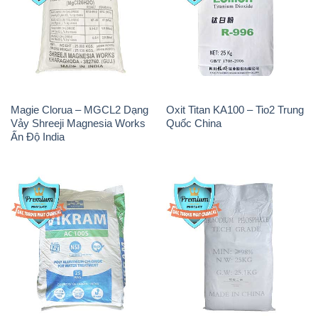
Magie Clorua – MGCL2 Dạng
Oxit Titan KA100 – Tio2 Trung
Vảy Shreeji Magnesia Works
Quốc China
Ấn Độ India