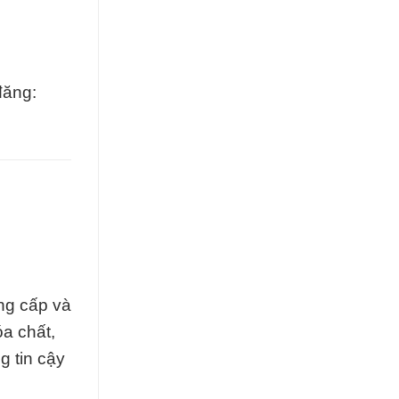
đăng:
ng cấp và
a chất,
g tin cậy