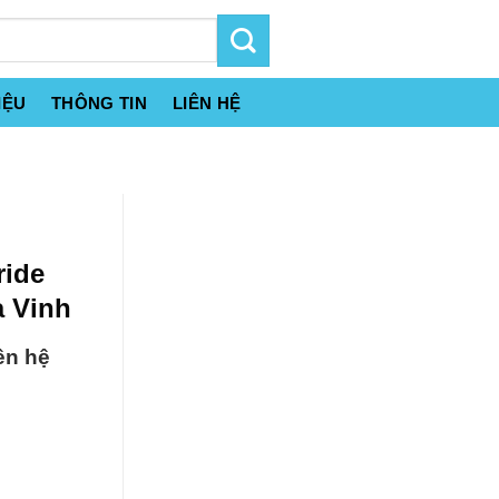
IỆU
THÔNG TIN
LIÊN HỆ
ride
à Vinh
ên hệ