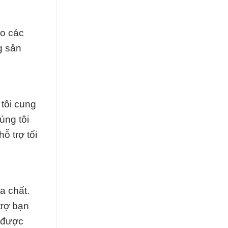
eo các
g sản
 tôi cung
úng tôi
ỗ trợ tối
a chất.
trợ bạn
n được