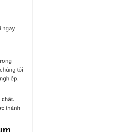
i ngay
hương
 chúng tôi
 nghiệp.
 chất.
ợc thành
ium