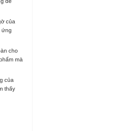
ng để
gờ của
n ứng
oàn cho
n phẩm mà
ng của
m thấy