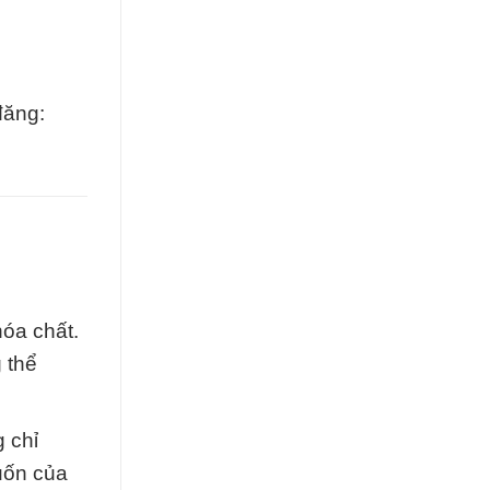
đăng:
hóa chất.
 thể
g chỉ
uốn của