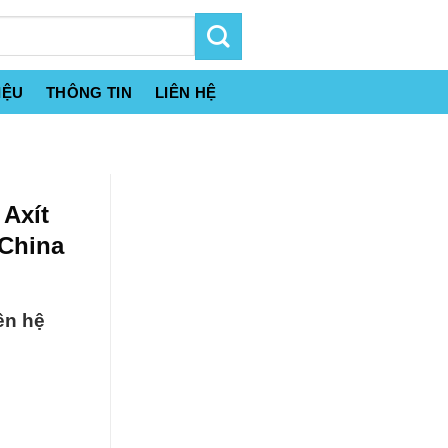
IỆU
THÔNG TIN
LIÊN HỆ
 Axít
 China
ên hệ