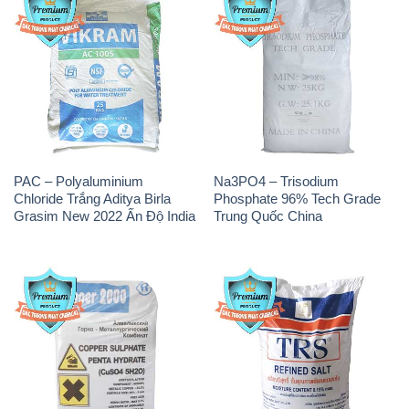
PAC – Polyaluminium
Na3PO4 – Trisodium
Chloride Trắng Aditya Birla
Phosphate 96% Tech Grade
Grasim New 2022 Ấn Độ India
Trung Quốc China
CuSO4 – Đồng Sunfat Nga
Muối NaCL – Sodium Chloride
Russia
TRS Thái Lan