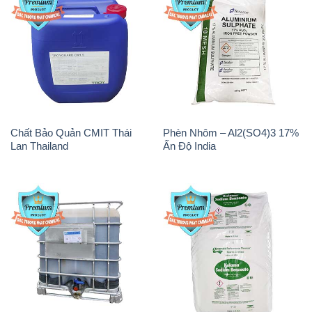
Chất Bảo Quản CMIT Thái
Phèn Nhôm – Al2(SO4)3 17%
Lan Thailand
Ấn Độ India
Chất tạo bọt Las P Tico Tank
Sodium Benzoate – Mốc Bột
IBC Bồn Việt Nam
Kalama Food Grade Mỹ Usa