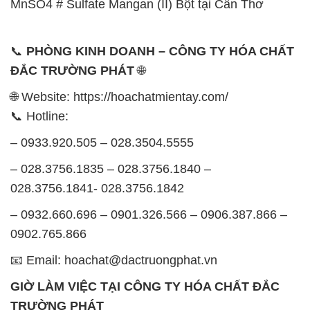
🌐 Website: https://hoachatmientay.com/
📞 Hotline:
– 0933.920.505 – 028.3504.5555
– 028.3756.1835 – 028.3756.1840 –
028.3756.1841- 028.3756.1842
– 0932.660.696 – 0901.326.566 – 0906.387.866 –
0902.765.866
📧 Email: hoachat@dactruongphat.vn
GIỜ LÀM VIỆC TẠI CÔNG TY HÓA CHẤT ĐẮC
TRƯỜNG PHÁT
Thời gian làm việc
tại Hóa Chất Đắc Trường Phát
được tổ chức như sau:
Thứ 2 đến thứ 6: Buổi sáng: từ 8h đến 11h – Buổi