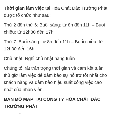
chiều: từ 12h30 đến 17h
Thứ 7: Buổi sáng: từ 8h đến 11h – Buổi chiều: từ
12h30 đến 16h
Chủ nhật: Nghỉ chủ nhật hàng tuần
Chúng tôi rất trân trọng thời gian và cam kết tuân
thủ giờ làm việc để đảm bảo sự hỗ trợ tốt nhất cho
khách hàng và đảm bảo hiệu suất công việc cao
nhất của nhân viên.
BẢN ĐỒ MAP TẠI CÔNG TY HÓA CHẤT ĐẮC
TRƯỜNG PHÁT
ĐỊA CHỈ: 1229C Quốc lộ 1A, Phường Bình Trị
Đông B, Quận Bình Tân, Sài Gòn TP. Hồ Chí
Minh