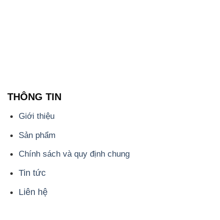
THÔNG TIN
Giới thiệu
Sản phẩm
Chính sách và quy định chung
Tin tức
Liên hệ
📞
PHÒNG KINH DOANH - CÔNG TY HÓA CHẤT
ĐẮC TRƯỜNG PHÁT
🌐
🌐 Website: https://hoachatmientay.com/