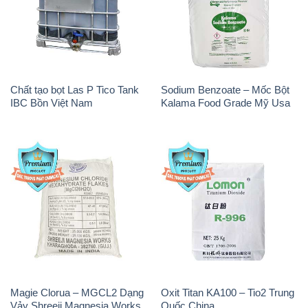
Chất tạo bọt Las P Tico Tank
Sodium Benzoate – Mốc Bột
IBC Bồn Việt Nam
Kalama Food Grade Mỹ Usa
Magie Clorua – MGCL2 Dạng
Oxit Titan KA100 – Tio2 Trung
Vảy Shreeji Magnesia Works
Quốc China