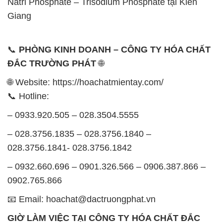
Natri Phosphate – Trisodium Phosphate tại Kiên
Giang
📞
PHÒNG KINH DOANH – CÔNG TY HÓA CHẤT
ĐẮC TRƯỜNG PHÁT
🌐
🌐 Website: https://hoachatmientay.com/
📞 Hotline:
– 0933.920.505 – 028.3504.5555
– 028.3756.1835 – 028.3756.1840 –
028.3756.1841- 028.3756.1842
– 0932.660.696 – 0901.326.566 – 0906.387.866 –
0902.765.866
📧 Email: hoachat@dactruongphat.vn
GIỜ LÀM VIỆC TẠI CÔNG TY HÓA CHẤT ĐẮC