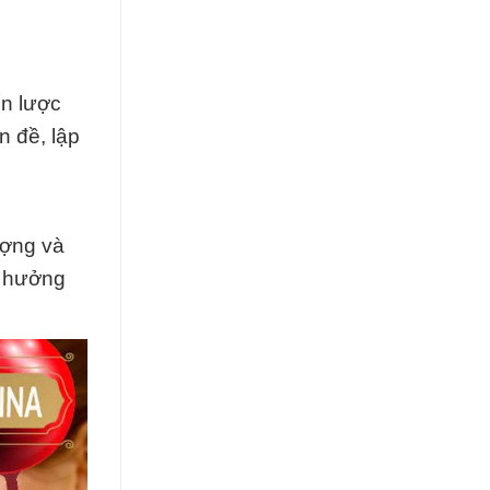
ến lược
n đề, lập
ượng và
n hưởng