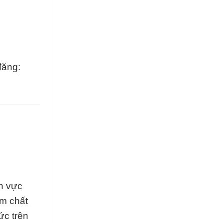
đăng:
h vực
ẩm chất
ức trên