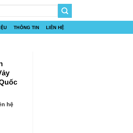
IỆU
THÔNG TIN
LIÊN HỆ
n
Vảy
 Quốc
ên hệ