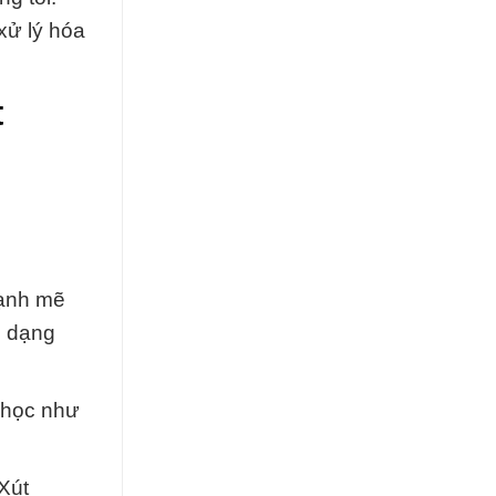
xử lý hóa
t
mạnh mẽ
i dạng
 học như
Xút