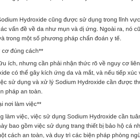
Sodium Hydroxide cũng được sử dụng trong lĩnh vực
các vấn đề về da như mụn và dị ứng. Ngoài ra, nó 
 và trong một số phương pháp chẩn đoán y tế.
y cơ đúng cách**
 ích, nhưng cần phải nhận thức rõ về nguy cơ liê
ide có thể gây kích ứng da và mắt, và nếu tiếp xúc 
 việc sử dụng và xử lý Sodium Hydroxide cần được th
ện pháp an toàn.
i nơi làm việc**
g làm việc, việc sử dụng Sodium Hydroxide cần tuâ
ày bao gồm việc sử dụng trang thiết bị bảo hộ cá n
ột cách an toàn, và duy trì các biện pháp phòng ngừ