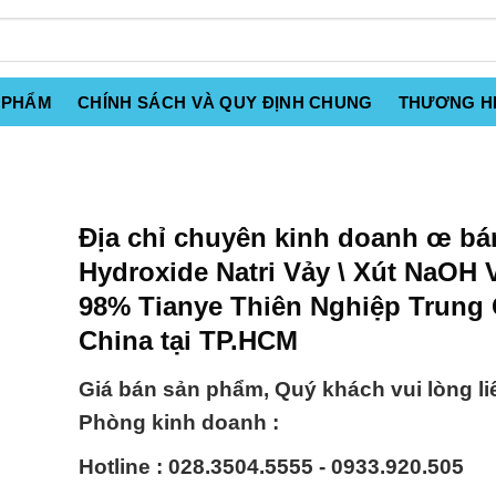
 PHẨM
CHÍNH SÁCH VÀ QUY ĐỊNH CHUNG
THƯƠNG H
Địa chỉ chuyên kinh doanh œ bá
Hydroxide Natri Vảy \ Xút NaOH 
98% Tianye Thiên Nghiệp Trung
China tại TP.HCM
Giá bán sản phẩm, Quý khách vui lòng li
Phòng kinh doanh :
Hotline : 028.3504.5555 - 0933.920.505