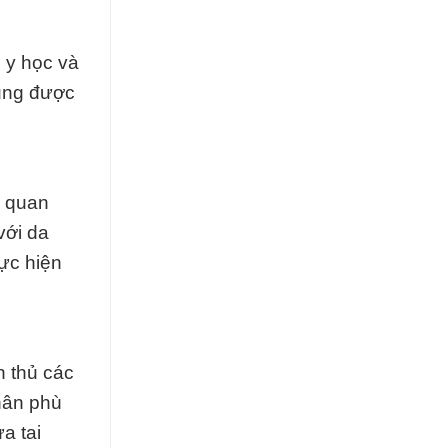
 y học và
cũng được
n quan
với da
ực hiện
n thủ các
hân phù
a tai