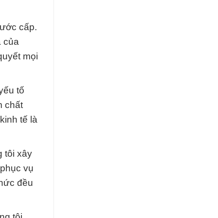
nước cấp.
a của
quyết mọi
yếu tố
m chất
inh tế là
 tôi xây
 phục vụ
chức đều
g tôi.