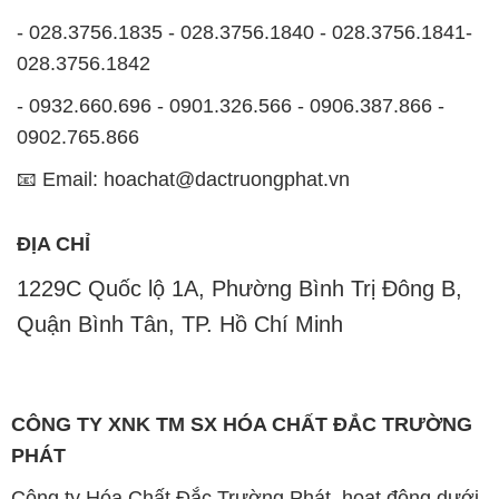
- 028.3756.1835 - 028.3756.1840 - 028.3756.1841-
028.3756.1842
- 0932.660.696 - 0901.326.566 - 0906.387.866 -
0902.765.866
📧 Email: hoachat@dactruongphat.vn
ĐỊA CHỈ
1229C Quốc lộ 1A, Phường Bình Trị Đông B,
Quận Bình Tân, TP. Hồ Chí Minh
CÔNG TY XNK TM SX HÓA CHẤT ĐẮC TRƯỜNG
PHÁT
Công ty Hóa Chất Đắc Trường Phát, hoạt động dưới