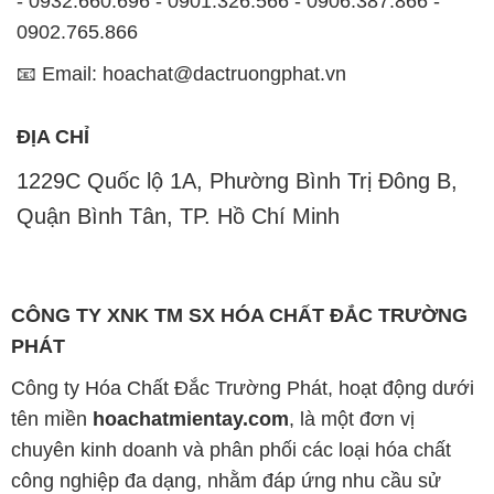
- 0932.660.696 - 0901.326.566 - 0906.387.866 -
0902.765.866
📧 Email: hoachat@dactruongphat.vn
ĐỊA CHỈ
1229C Quốc lộ 1A, Phường Bình Trị Đông B,
Quận Bình Tân, TP. Hồ Chí Minh
CÔNG TY XNK TM SX HÓA CHẤT ĐẮC TRƯỜNG
PHÁT
Công ty Hóa Chất Đắc Trường Phát, hoạt động dưới
tên miền
hoachatmientay.com
, là một đơn vị
chuyên kinh doanh và phân phối các loại hóa chất
công nghiệp đa dạng, nhằm đáp ứng nhu cầu sử