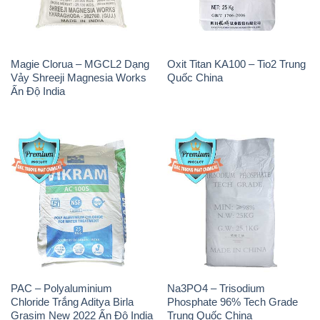
Magie Clorua – MGCL2 Dạng
Oxit Titan KA100 – Tio2 Trung
Vảy Shreeji Magnesia Works
Quốc China
Ấn Độ India
PAC – Polyaluminium
Na3PO4 – Trisodium
Chloride Trắng Aditya Birla
Phosphate 96% Tech Grade
Grasim New 2022 Ấn Độ India
Trung Quốc China