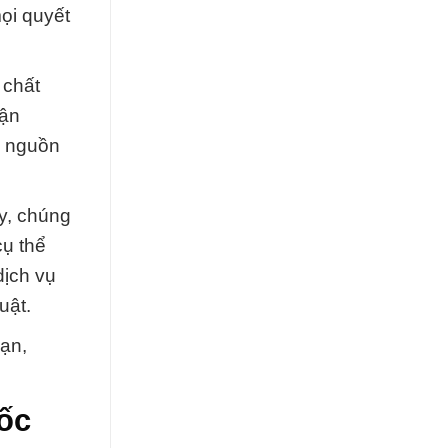
ọi quyết
 chất
vận
ề nguồn
y, chúng
cụ thể
dịch vụ
uật.
bạn,
ốc