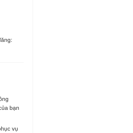
đăng:
hông
 của bạn
phục vụ