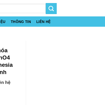
IỆU
THÔNG TIN
LIÊN HỆ
hóa
MnO4
nesia
inh
ên hệ