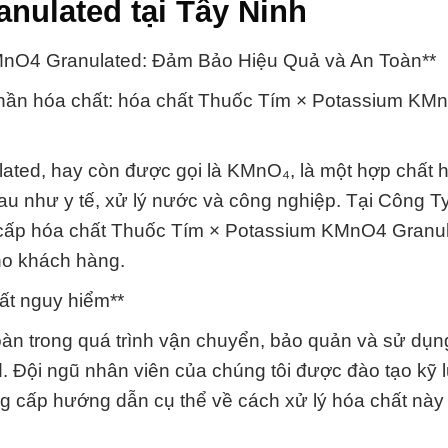
nulated tại Tây Ninh
MnO4 Granulated: Đảm Bảo Hiệu Quả và An Toàn**
 phần hóa chất: hóa chất Thuốc Tím × Potassium KM
ted, hay còn được gọi là KMnO₄, là một hợp chất 
au như y tế, xử lý nước và công nghiệp. Tại Công T
 cấp hóa chất Thuốc Tím × Potassium KMnO4 Granu
ho khách hàng.
hất nguy hiểm**
oàn trong quá trình vận chuyển, bảo quản và sử dụn
 Đội ngũ nhân viên của chúng tôi được đào tạo kỹ 
ng cấp hướng dẫn cụ thể về cách xử lý hóa chất này