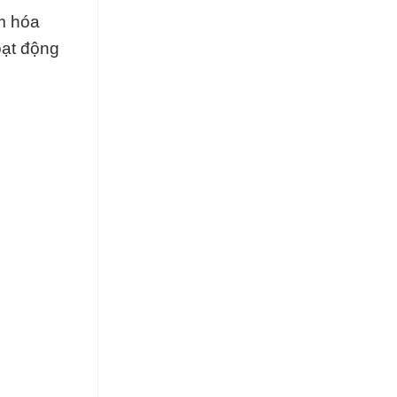
m hóa
oạt động