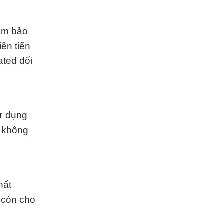
đảm bảo
ên tiến
ted đối
ử dụng
i không
hất
 còn cho