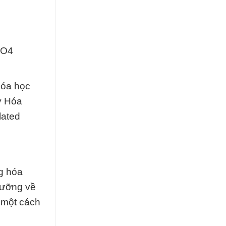
nO4
hóa học
y Hóa
lated
g hóa
lưỡng về
 một cách