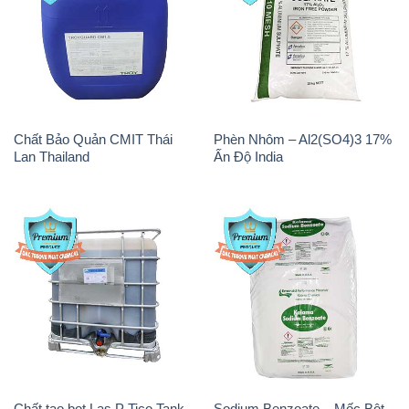
Chất Bảo Quản CMIT Thái
Phèn Nhôm – Al2(SO4)3 17%
Lan Thailand
Ấn Độ India
Chất tạo bọt Las P Tico Tank
Sodium Benzoate – Mốc Bột