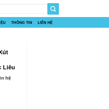
IỆU
THÔNG TIN
LIÊN HỆ
Xút
c Liêu
ên hệ