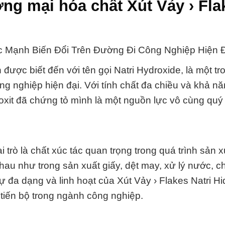
ng mại hóa chất Xút Vảy › Fla
ức Mạnh Biến Đổi Trên Đường Đi Công Nghiệp Hiện Đ
 được biết đến với tên gọi Natri Hydroxide, là một tr
g nghiệp hiện đại. Với tính chất đa chiều và khả nă
roxit đã chứng tỏ mình là một nguồn lực vô cùng qu
i trò là chất xúc tác quan trọng trong quá trình sản 
u như trong sản xuất giấy, dệt may, xử lý nước, c
 đa dạng và linh hoạt của Xút Vảy › Flakes Natri Hid
tiến bộ trong ngành công nghiệp.