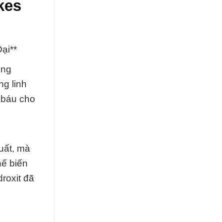
kes
ại**
ong
ng linh
ý báu cho
xuất, mà
hế biến
roxit đã