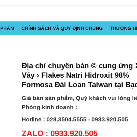
 PHẨM
CHÍNH SÁCH VÀ QUY ĐỊNH CHUNG
THƯƠNG H
Địa chỉ chuyên bán © cung ứng 
Vảy › Flakes Natri Hidroxit 98%
Formosa Đài Loan Taiwan tại Bạ
Giá bán sản phẩm, Quý khách vui lòng li
Phòng kinh doanh :
Hotline : 028.3504.5555 - 0933.920.505
ZALO : 0933.920.505