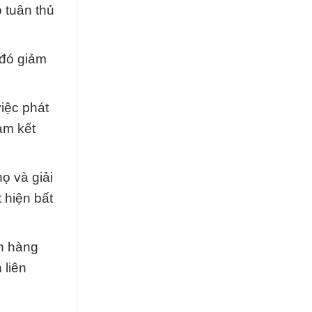
 tuân thủ
 đó giảm
iệc phát
am kết
ọ và giải
 hiện bất
ch hàng
 liên