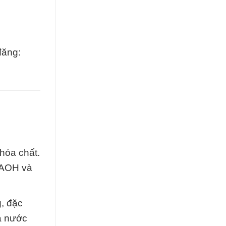
đăng:
hóa chất.
 NAOH và
g, đặc
à nước