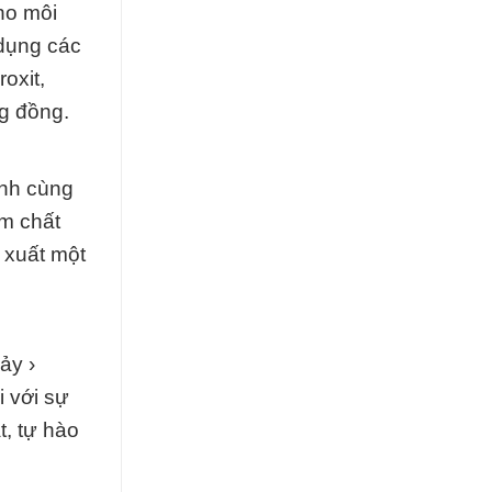
cho môi
 dụng các
oxit,
g đồng.
ánh cùng
ẩm chất
 xuất một
ảy ›
i với sự
, tự hào