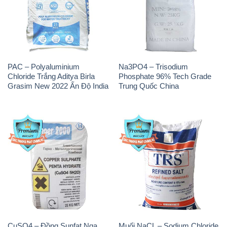
PAC – Polyaluminium
Na3PO4 – Trisodium
Chloride Trắng Aditya Birla
Phosphate 96% Tech Grade
Grasim New 2022 Ấn Độ India
Trung Quốc China
CuSO4 – Đồng Sunfat Nga
Muối NaCL – Sodium Chloride