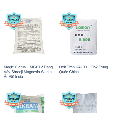
Magie Clorua – MGCL2 Dạng
Oxit Titan KA100 – Tio2 Trung
Vảy Shreeji Magnesia Works
Quốc China
Ấn Độ India