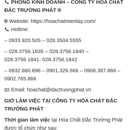
📞
PHÒNG KINH DOANH – CÔNG TY HÓA CHẤT
ĐẮC TRƯỜNG PHÁT
🌐
🌐 Website: https://hoachatmientay.com/
📞 Hotline:
– 0933.920.505 – 028.3504.5555
– 028.3756.1835 – 028.3756.1840 –
028.3756.1841- 028.3756.1842
– 0932.660.696 – 0901.326.566 – 0906.387.866 –
0902.765.866
📧 Email: hoachat@dactruongphat.vn
GIỜ LÀM VIỆC TẠI CÔNG TY HÓA CHẤT ĐẮC
TRƯỜNG PHÁT
Thời gian làm việc
tại Hóa Chất Đắc Trường Phát
được tổ chức như sau: