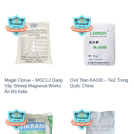
Magie Clorua – MGCL2 Dạng
Oxit Titan KA100 – Tio2 Trung
Vảy Shreeji Magnesia Works
Quốc China
Ấn Độ India