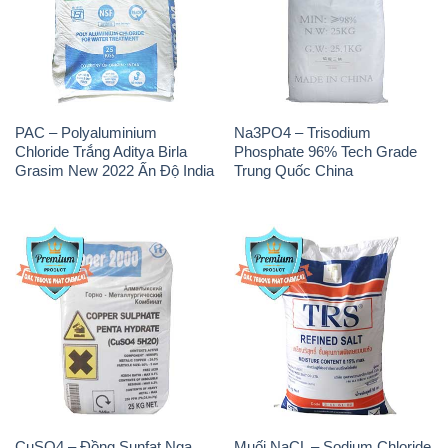
PAC – Polyaluminium
Na3PO4 – Trisodium
Chloride Trắng Aditya Birla
Phosphate 96% Tech Grade
Grasim New 2022 Ấn Độ India
Trung Quốc China
CuSO4 – Đồng Sunfat Nga
Muối NaCL – Sodium Chloride
Russia
TRS Thái Lan