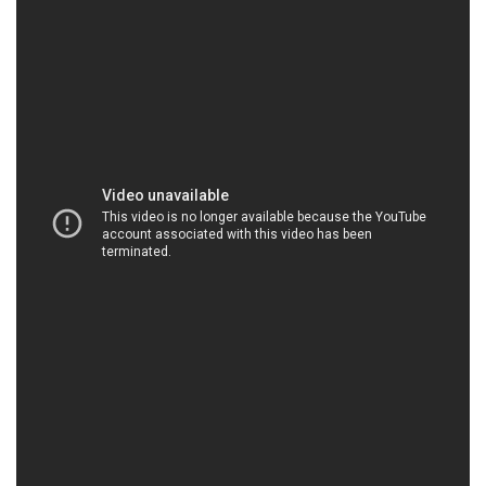
HOACHATMIENTAY.COM | Công ty chuyên cung
cấp \ phân phối hóa chất tại Thành phố Hồ Chí