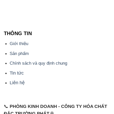
THÔNG TIN
Giới thiệu
Sản phẩm
Chính sách và quy định chung
Tin tức
Liên hệ
📞
PHÒNG KINH DOANH - CÔNG TY HÓA CHẤT
ĐẮC TRƯỜNG PHÁT
🌐
🌐 Website: https://hoachatmientay.com/
📞 Hotline: - 0933.920.505 - 028.3504.5555
- 028.3756.1835 - 028.3756.1840 - 028.3756.1841-