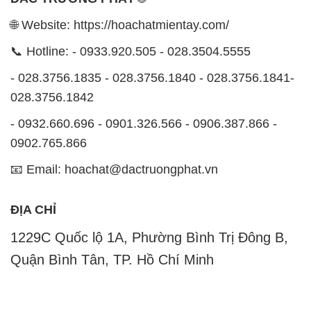
028.3756.1842
- 0932.660.696 - 0901.326.566 - 0906.387.866 -
0902.765.866
📧 Email: hoachat@dactruongphat.vn
ĐỊA CHỈ
1229C Quốc lộ 1A, Phường Bình Trị Đông B,
Quận Bình Tân, TP. Hồ Chí Minh
CÔNG TY XNK TM SX HÓA CHẤT ĐẮC TRƯỜNG
PHÁT
Công ty Hóa Chất Đắc Trường Phát, hoạt động dưới
tên miền
hoachatmientay.com
, là một đơn vị