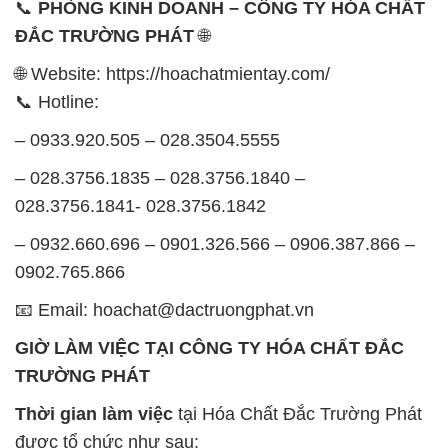
– 0933.920.505 – 028.3504.5555
– 028.3756.1835 – 028.3756.1840 –
028.3756.1841- 028.3756.1842
– 0932.660.696 – 0901.326.566 – 0906.387.866 –
0902.765.866
📧 Email: hoachat@dactruongphat.vn
GIỜ LÀM VIỆC TẠI CÔNG TY HÓA CHẤT ĐẮC
TRƯỜNG PHÁT
Thời gian làm việc
tại Hóa Chất Đắc Trường Phát
được tổ chức như sau:
Thứ 2 đến thứ 6: Buổi sáng: từ 8h đến 11h – Buổi
chiều: từ 12h30 đến 17h
Thứ 7: Buổi sáng: từ 8h đến 11h – Buổi chiều: từ