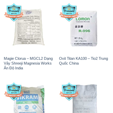
Magie Clorua – MGCL2 Dạng
Oxit Titan KA100 – Tio2 Trung
Vảy Shreeji Magnesia Works
Quốc China
Ấn Độ India