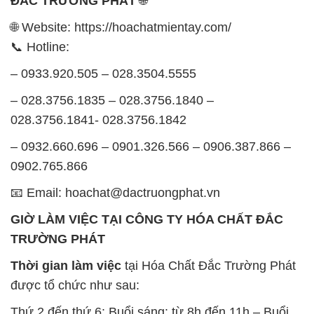
ĐẮC TRƯỜNG PHÁT
🌐
🌐 Website: https://hoachatmientay.com/
📞 Hotline:
– 0933.920.505 – 028.3504.5555
– 028.3756.1835 – 028.3756.1840 –
028.3756.1841- 028.3756.1842
– 0932.660.696 – 0901.326.566 – 0906.387.866 –
0902.765.866
📧 Email: hoachat@dactruongphat.vn
GIỜ LÀM VIỆC TẠI CÔNG TY HÓA CHẤT ĐẮC
TRƯỜNG PHÁT
Thời gian làm việc
tại Hóa Chất Đắc Trường Phát
được tổ chức như sau:
Thứ 2 đến thứ 6: Buổi sáng: từ 8h đến 11h – Buổi