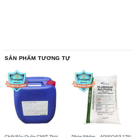
SẢN PHẨM TƯƠNG TỰ
Chất Bảo Quản CMIT Thái
Phèn Nhôm – Al2(SO4)3 17%