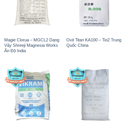
Magie Clorua – MGCL2 Dạng
Oxit Titan KA100 – Tio2 Trung
Vảy Shreeji Magnesia Works
Quốc China
Ấn Độ India