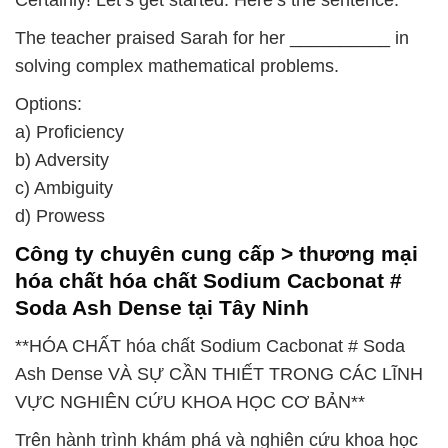
Certainly! Let’s get started. Here’s the sentence:
The teacher praised Sarah for her __________ in
solving complex mathematical problems.
Options:
a) Proficiency
b) Adversity
c) Ambiguity
d) Prowess
Công ty chuyên cung cấp > thương mại
hóa chất hóa chất Sodium Cacbonat #
Soda Ash Dense tại Tây Ninh
**HÓA CHẤT hóa chất Sodium Cacbonat # Soda
Ash Dense VÀ SỰ CẦN THIẾT TRONG CÁC LĨNH
VỰC NGHIÊN CỨU KHOA HỌC CƠ BẢN**
Trên hành trình khám phá và nghiên cứu khoa học