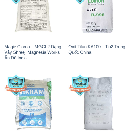
Magie Clorua – MGCL2 Dạng
Oxit Titan KA100 – Tio2 Trung
Vảy Shreeji Magnesia Works
Quốc China
Ấn Độ India