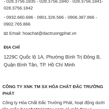
- 028.3756.1835 - 028.3756.1840 - 028.3756.1841-
028.3756.1842
- 0932.660.696 - 0901.326.566 - 0906.387.866 -
0902.765.866
📧 Email: hoachat@dactruongphat.vn
ĐỊA CHỈ
1229C Quốc lộ 1A, Phường Bình Trị Đông B,
Quận Bình Tân, TP. Hồ Chí Minh
CÔNG TY XNK TM SX HÓA CHẤT ĐẮC TRƯỜNG
PHÁT
Công ty Hóa Chất Đắc Trường Phát, hoạt động dưới