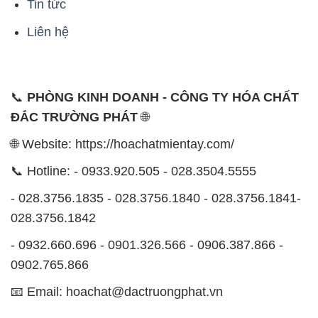
📞
PHÒNG KINH DOANH - CÔNG TY HÓA CHẤT
ĐẮC TRƯỜNG PHÁT
🌐
🌐 Website: https://hoachatmientay.com/
📞 Hotline: - 0933.920.505 - 028.3504.5555
- 028.3756.1835 - 028.3756.1840 - 028.3756.1841-
028.3756.1842
- 0932.660.696 - 0901.326.566 - 0906.387.866 -
0902.765.866
📧 Email: hoachat@dactruongphat.vn
ĐỊA CHỈ
1229C Quốc lộ 1A, Phường Bình Trị Đông B,
Quận Bình Tân, TP. Hồ Chí Minh