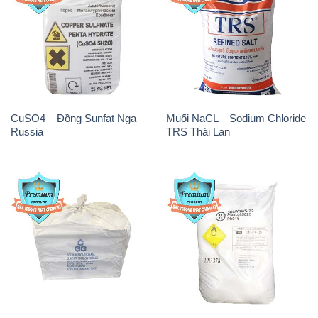
CuSO4 – Đồng Sunfat Nga
Muối NaCL – Sodium Chloride
Russia
TRS Thái Lan
Sodium Bicarbonate – Bicar
Sodium Percarbonate Dạng
NaHCO3 Food Grade 3 Chữ
Bột Trung Quốc China
GGG Bao Jumbo ( Bành )
Trung Quốc China