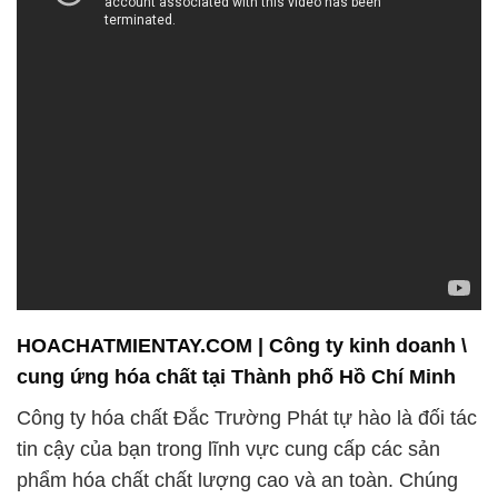
HOACHATMIENTAY.COM | Công ty kinh doanh \
cung ứng hóa chất tại Thành phố Hồ Chí Minh
Công ty hóa chất Đắc Trường Phát tự hào là đối tác
tin cậy của bạn trong lĩnh vực cung cấp các sản
phẩm hóa chất chất lượng cao và an toàn. Chúng
tôi luôn cam kết mang đến sự chuyên nghiệp và tận
tâm trong mọi dịch vụ mà chúng tôi cung cấp. Với
nhiều năm kinh nghiệm trong ngành công nghiệp
hóa chất, chúng tôi hiểu rõ những yêu cầu và mong