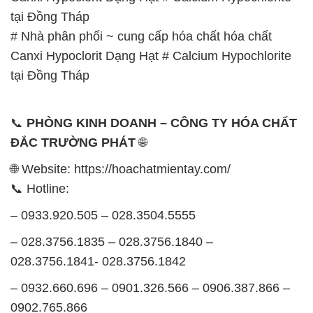
📞
PHÒNG KINH DOANH – CÔNG TY HÓA CHẤT
ĐẮC TRƯỜNG PHÁT
🌐
🌐 Website: https://hoachatmientay.com/
📞 Hotline:
– 0933.920.505 – 028.3504.5555
– 028.3756.1835 – 028.3756.1840 –
028.3756.1841- 028.3756.1842
– 0932.660.696 – 0901.326.566 – 0906.387.866 –
0902.765.866
📧 Email: hoachat@dactruongphat.vn
GIỜ LÀM VIỆC TẠI CÔNG TY HÓA CHẤT ĐẮC
TRƯỜNG PHÁT