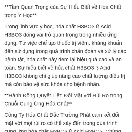
**Tầm Quan Trọng của Sự Hiểu Biết về Hóa Chất
trong Y Học**
Trong lĩnh vực y học, hóa chất H3BO3 ß Acid
H3BO3 đóng vai trò quan trọng trong nhiều ứng
dụng. Từ việc chế tạo thuốc trị viêm, kháng khuẩn
đến sử dụng trong quá trình chẩn đoán và xử lý các
bệnh tật, hóa chất này đem lại hiệu quả cao và an
toàn. Sự hiểu biết về hóa chất H3BO3 ß Acid
H3BO3 không chỉ giúp nâng cao chất lượng điều trị
mà còn bảo vệ sức khỏe cho bệnh nhân.
**Hành Động Quyết Liệt: Đối Mặt với Rủi Ro trong
Chuỗi Cung Ứng Hóa Chất**
Công Ty Hóa Chất Đắc Trường Phát cam kết đối
mặt với mọi rủi ro có thể xảy đến trong quá trình
cung ứng hóa chất H3BO3 ß Acid H3BO3. Chúng