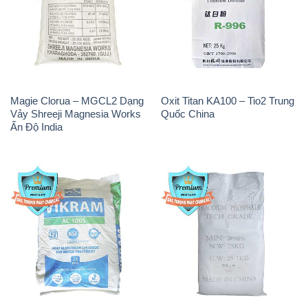
Magie Clorua – MGCL2 Dạng
Oxit Titan KA100 – Tio2 Trung
Vảy Shreeji Magnesia Works
Quốc China
Ấn Độ India