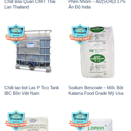
Chất Bảo Quản CMIT Thái
Phèn Nhôm – Al2(SO4)3 17%
Lan Thailand
Ấn Độ India
Chất tạo bọt Las P Tico Tank
Sodium Benzoate – Mốc Bột
IBC Bồn Việt Nam
Kalama Food Grade Mỹ Usa