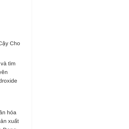
 Cậy Cho
và tìm
yên
droxide
hần hóa
ản xuất