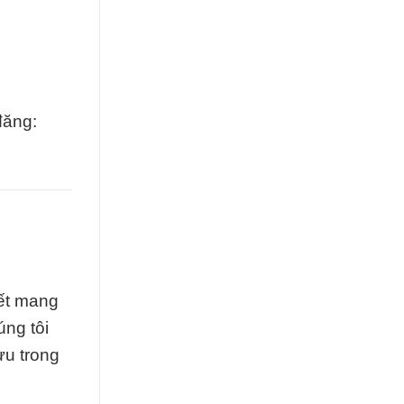
đăng:
ết mang
ng tôi
ưu trong