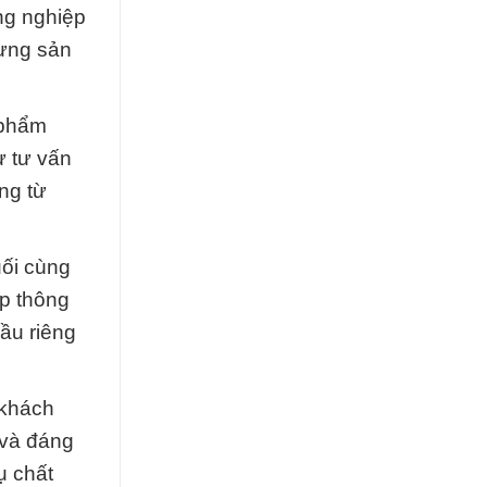
ng nghiệp
từng sản
 phẩm
ừ tư vấn
ng từ
uối cùng
ấp thông
cầu riêng
 khách
 và đáng
ụ chất