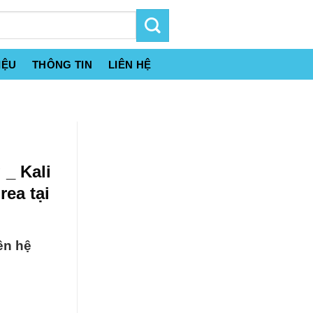
IỆU
THÔNG TIN
LIÊN HỆ
_ Kali
ea tại
ên hệ