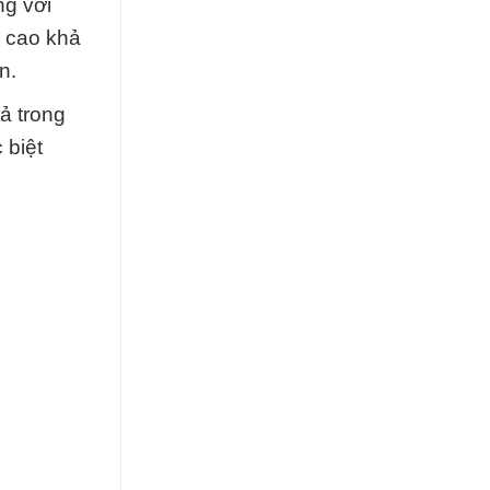
ng với
g cao khả
n.
ả trong
 biệt