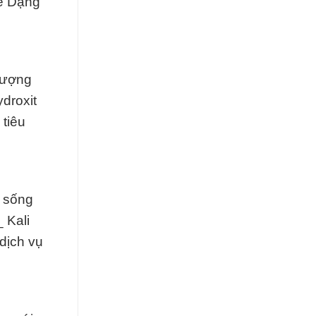
de Dạng
lượng
droxit
tiêu
c sống
 Kali
dịch vụ