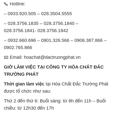
GIỜ LÀM VIỆC TẠI CÔNG TY HÓA CHẤT ĐẮC
TRƯỜNG PHÁT
Thời gian làm việc
tại Hóa Chất Đắc Trường Phát
được tổ chức như sau:
Thứ 2 đến thứ 6: Buổi sáng: từ 8h đến 11h – Buổi
chiều: từ 12h30 đến 17h
Thứ 7: Buổi sáng: từ 8h đến 11h – Buổi chiều: từ
12h30 đến 16h
Chủ nhật: Nghỉ chủ nhật hàng tuần
Chúng tôi rất trân trọng thời gian và cam kết tuân
thủ giờ làm việc để đảm bảo sự hỗ trợ tốt nhất cho
khách hàng và đảm bảo hiệu suất công việc cao
nhất của nhân viên.
BẢN ĐỒ MAP TẠI CÔNG TY HÓA CHẤT ĐẮC