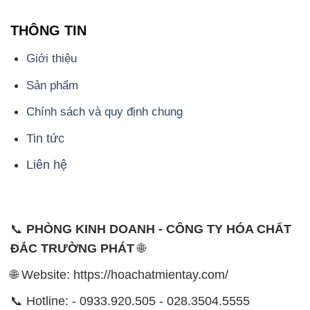
📞
PHÒNG KINH DOANH - CÔNG TY HÓA CHẤT
ĐẮC TRƯỜNG PHÁT
🌐
🌐 Website: https://hoachatmientay.com/
📞 Hotline: - 0933.920.505 - 028.3504.5555
- 028.3756.1835 - 028.3756.1840 - 028.3756.1841-
028.3756.1842
- 0932.660.696 - 0901.326.566 - 0906.387.866 -
0902.765.866
📧 Email: hoachat@dactruongphat.vn
ĐỊA CHỈ