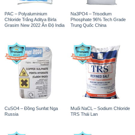
CuSO4 – Đồng Sunfat Nga
Muối NaCL – Sodium Chloride
Russia
TRS Thái Lan
Sodium Bicarbonate – Bicar
Sodium Percarbonate Dạng
NaHCO3 Food Grade 3 Chữ
Bột Trung Quốc China
GGG Bao Jumbo ( Bành )