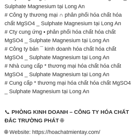
# Cung cấp * thương mại hóa chất hóa chất MgSO4
_ Sulphate Magnesium tại Long An
📞
PHÒNG KINH DOANH – CÔNG TY HÓA CHẤT
ĐẮC TRƯỜNG PHÁT
🌐
🌐 Website: https://hoachatmientay.com/
📞 Hotline:
– 0933.920.505 – 028.3504.5555
– 028.3756.1835 – 028.3756.1840 –
028.3756.1841- 028.3756.1842
– 0932.660.696 – 0901.326.566 – 0906.387.866 –
0902.765.866
📧 Email: hoachat@dactruongphat.vn