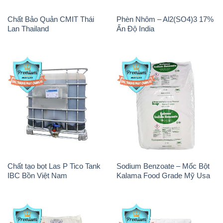
Chất tạo bọt Las P Tico Tank
Sodium Benzoate – Mốc Bột
IBC Bồn Việt Nam
Kalama Food Grade Mỹ Usa
Magie Clorua – MGCL2 Dạng
Oxit Titan KA100 – Tio2 Trung
Vảy Shreeji Magnesia Works
Quốc China
Ấn Độ India