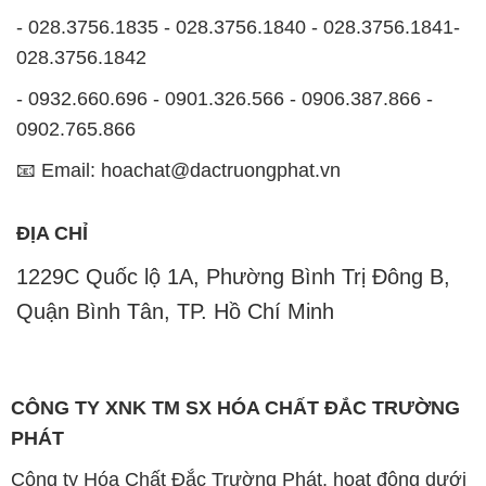
1229C Quốc lộ 1A, Phường Bình Trị Đông B,
Quận Bình Tân, TP. Hồ Chí Minh
CÔNG TY XNK TM SX HÓA CHẤT ĐẮC TRƯỜNG
PHÁT
Công ty Hóa Chất Đắc Trường Phát, hoạt động dưới
tên miền
hoachatmientay.com
, là một đơn vị
chuyên kinh doanh và phân phối các loại hóa chất
công nghiệp đa dạng, nhằm đáp ứng nhu cầu sử
dụng của khách hàng một cách tốt nhất.
Chúng tôi cam kết mang đến sự hài lòng và đáp ứng
mọi nhu cầu của khách hàng với tiêu chí hàng đầu.
Công ty chúng tôi hiện cung cấp những sản phẩm
hóa chất chất lượng cao với giá thành hợp lý, nhằm