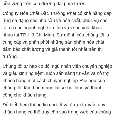
Chúng tôi tự hào có đội ngũ nhân viên chuyên nghiệp
và giàu kinh nghiệm, luôn sẵn sàng tư vấn và hỗ trợ
khách hàng một cách chuyên nghiệp. Đội ngũ của
chúng tôi đảm bảo mang lại sự hài lòng và thành
công cho khách hàng.
Để biết thêm thông tin chi tiết và được tư vấn, quý
khách hàng có thể truy cập vào trang web của chúng
tôi tại địa chỉ hoachatmientay.com. Chúng tôi mong
muốn được phục vụ và xây dựng mối quan hệ lâu
dài, hợp tác cùng phát triển cùng khách hàng.
Bản quyền © 2016 hoachatmientay.com
CÔNG TY XNK TM SX HÓA CHẤT ĐẮC TRƯỜNG PHÁT
Giấy chứng nhận Đăng ký Kinh doanh số 0304188681 do Sở Kế