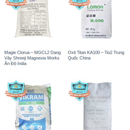
PAC – Polyaluminium
Na3PO4 – Trisodium
Chloride Trắng Aditya Birla
Phosphate 96% Tech Grade
Grasim New 2022 Ấn Độ India
Trung Quốc China