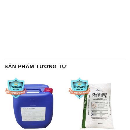
Chất Bảo Quản CMIT Thái
Phèn Nhôm – Al2(SO4)3 17%
Lan Thailand
Ấn Độ India