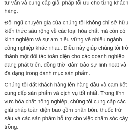
Chúng tôi đặt khách hàng lên hàng đầu và cam kết
cung cấp sản phẩm và dịch vụ tốt nhất. Trong lĩnh
vực hóa chất nông nghiệp, chúng tôi cung cấp các
giải pháp toàn diện bao gồm phân bón, thuốc trừ
sâu và các sản phẩm hỗ trợ cho việc chăm sóc cây
trồng.
Sự hỗ trợ và sự tin tưởng của khách hàng là nguồn
động viên lớn, thúc đẩy chúng tôi không ngừng phát
triển để đáp ứng mọi nhu cầu và yêu cầu của thị
trường. Cảm ơn bạn đã chọn Công ty Hóa chất Đắc
Trường Phát là đối tác của mình.
# Nơi chuyên cung cấp • thương mại hóa chất hóa
chất MgSO4 _ Sulphate Magnesium tại Long An
# Bán = cung cấp hóa chất hóa chất MgSO4 _
Sulphate Magnesium tại Long An