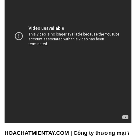
HOACHATMIENTAY.COM | Công ty thương mại \
kinh doanh hóa chất tại Thành phố Hồ Chí Minh
Công ty Cổ Phần XNK TM SX Hóa Chất Đắc
Trường Phát đã tự hào là một đối tác tin cậy và uy
tín trong lĩnh vực hóa chất tại Việt Nam, với hơn
một thập kỷ hoạt động. Chúng tôi cam kết mang đến
cho khách hàng sự đa dạng và chất lượng tốt nhất
trong danh mục sản phẩm của mình, đồng thời
đóng góp tích cực vào phát triển cơ sở hạ tầng