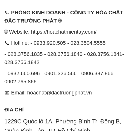
📞
PHÒNG KINH DOANH - CÔNG TY HÓA CHẤT
ĐẮC TRƯỜNG PHÁT
🌐
🌐 Website: https://hoachatmientay.com/
📞 Hotline: - 0933.920.505 - 028.3504.5555
- 028.3756.1835 - 028.3756.1840 - 028.3756.1841-
028.3756.1842
- 0932.660.696 - 0901.326.566 - 0906.387.866 -
0902.765.866
📧 Email: hoachat@dactruongphat.vn
ĐỊA CHỈ
1229C Quốc lộ 1A, Phường Bình Trị Đông B,
Quận Bình Tân, TP. Hồ Chí Minh