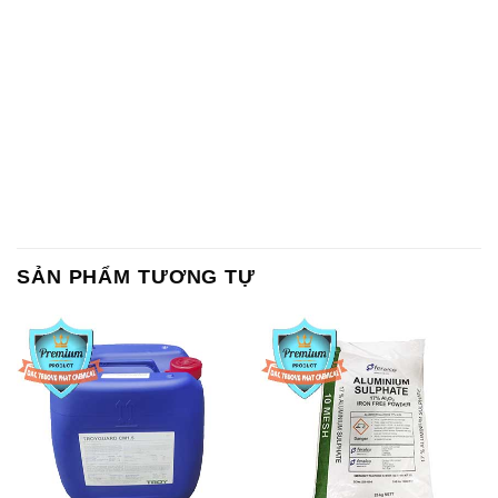
SẢN PHẨM TƯƠNG TỰ
Chất Bảo Quản CMIT Thái
Phèn Nhôm – Al2(SO4)3 17%
Lan Thailand
Ấn Độ India