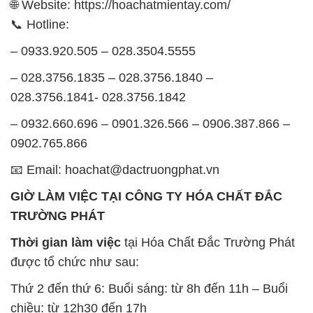
028.3756.1841- 028.3756.1842
– 0932.660.696 – 0901.326.566 – 0906.387.866 –
0902.765.866
📧 Email: hoachat@dactruongphat.vn
GIỜ LÀM VIỆC TẠI CÔNG TY HÓA CHẤT ĐẮC
TRƯỜNG PHÁT
Thời gian làm việc
tại Hóa Chất Đắc Trường Phát
được tổ chức như sau:
Thứ 2 đến thứ 6: Buổi sáng: từ 8h đến 11h – Buổi
chiều: từ 12h30 đến 17h
Thứ 7: Buổi sáng: từ 8h đến 11h – Buổi chiều: từ
12h30 đến 16h
Chủ nhật: Nghỉ chủ nhật hàng tuần