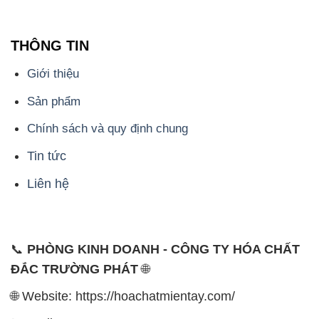
Sản phẩm
Chính sách và quy định chung
Tin tức
Liên hệ
📞
PHÒNG KINH DOANH - CÔNG TY HÓA CHẤT
ĐẮC TRƯỜNG PHÁT
🌐
🌐 Website: https://hoachatmientay.com/
📞 Hotline: - 0933.920.505 - 028.3504.5555
- 028.3756.1835 - 028.3756.1840 - 028.3756.1841-
028.3756.1842
- 0932.660.696 - 0901.326.566 - 0906.387.866 -