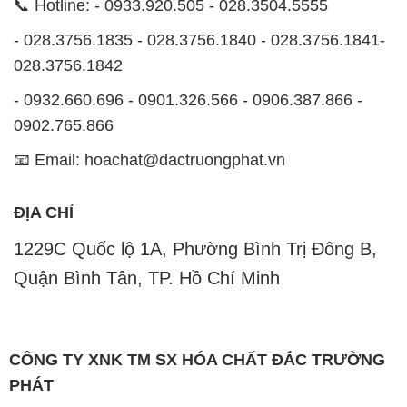
0902.765.866
📧 Email: hoachat@dactruongphat.vn
ĐỊA CHỈ
1229C Quốc lộ 1A, Phường Bình Trị Đông B,
Quận Bình Tân, TP. Hồ Chí Minh
CÔNG TY XNK TM SX HÓA CHẤT ĐẮC TRƯỜNG
PHÁT
Công ty Hóa Chất Đắc Trường Phát, hoạt động dưới
tên miền
hoachatmientay.com
, là một đơn vị
chuyên kinh doanh và phân phối các loại hóa chất
công nghiệp đa dạng, nhằm đáp ứng nhu cầu sử