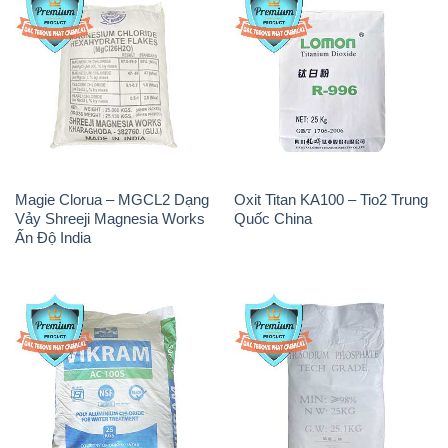
Magie Clorua – MGCL2 Dạng
Oxit Titan KA100 – Tio2 Trung
Vảy Shreeji Magnesia Works
Quốc China
Ấn Độ India
PAC – Polyaluminium
Na3PO4 – Trisodium
Chloride Trắng Aditya Birla
Phosphate 96% Tech Grade
Grasim New 2022 Ấn Độ India
Trung Quốc China