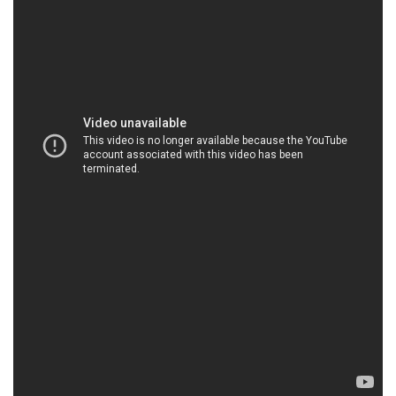
HOACHATMIENTAY.COM | Công ty kinh doanh |
bán hóa chất tại Thành phố Hồ Chí Minh
Công ty Hóa chất Đắc Trường Phát tự hào là một