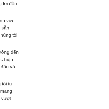
 tôi đều
ĩnh vực
n sẵn
chúng tôi
hưởng đến
ực hiện
g đầu và
tôi tự
t mang
à vượt