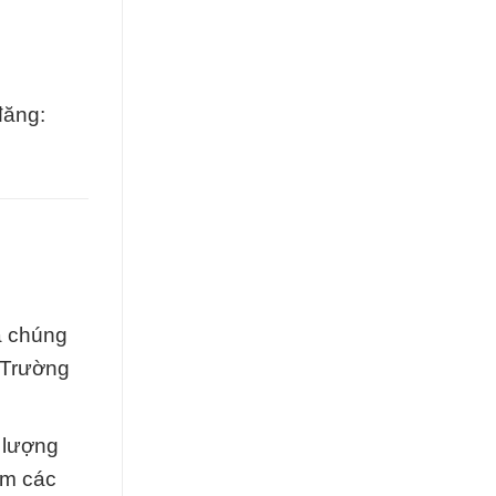
đăng:
a chúng
c Trường
 lượng
ồm các