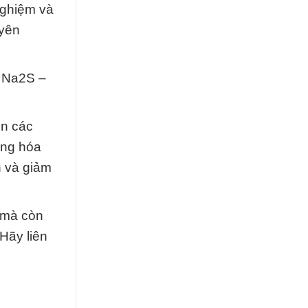
nghiệm và
uyên
t Na2S –
ện các
ụng hóa
n và giảm
 mà còn
Hãy liên