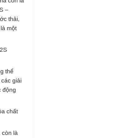
mà còn là
S –
ớc thải,
 là một
a2S
g thể
các giải
c động
óa chất
 còn là