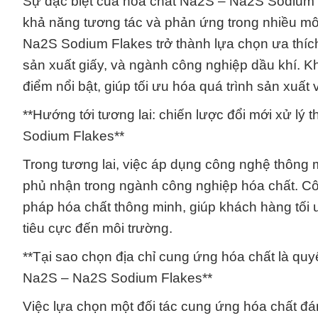
Sự đặc biệt của hóa chất Na2S – Na2S Sodium F
khả năng tương tác và phản ứng trong nhiều mô
Na2S Sodium Flakes trở thành lựa chọn ưa thích 
sản xuất giấy, và ngành công nghiệp dầu khí. Kh
điểm nổi bật, giúp tối ưu hóa quá trình sản xuất
**Hướng tới tương lai: chiến lược đổi mới xử l
Sodium Flakes**
Trong tương lai, việc áp dụng công nghệ thông 
phủ nhận trong ngành công nghiệp hóa chất. Công
pháp hóa chất thông minh, giúp khách hàng tối 
tiêu cực đến môi trường.
**Tại sao chọn địa chỉ cung ứng hóa chất là qu
Na2S – Na2S Sodium Flakes**
Việc lựa chọn một đối tác cung ứng hóa chất đán