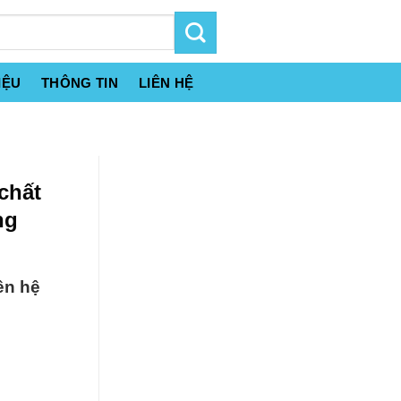
IỆU
THÔNG TIN
LIÊN HỆ
chất
ng
ên hệ