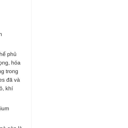
m
thể phủ
ọng, hóa
ng trong
es đã và
ỏ, khí
dium