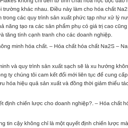
lakes không chỉ đến từ tính chất hóa học độc đáo 
i trường khác nhau. Điều này làm cho hóa chất Na2
trong các quy trình sản xuất phức tạp như xử lý nư
ả năng tạo ra các sản phẩm phụ có giá trị cao cũng
 và tăng tính cạnh tranh cho các doanh nghiệp.
ý thông minh hóa chất. – Hóa chất hóa chất Na2S – N
minh và quy trình sản xuất sạch sẽ là xu hướng khôn
 ty chúng tôi cam kết đổi mới liên tục để cung cấp 
ưu hóa hiệu quả sản xuất và đồng thời giảm thiểu tá
yết định chiến lược cho doanh nghiệp?. – Hóa chất h
g tin cậy không chỉ là một quyết định chiến lược mà