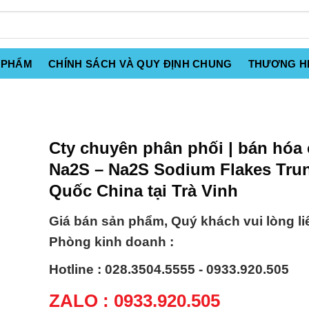
 PHẨM
CHÍNH SÁCH VÀ QUY ĐỊNH CHUNG
THƯƠNG H
Cty chuyên phân phối | bán hóa 
Na2S – Na2S Sodium Flakes Tru
Quốc China tại Trà Vinh
Giá bán sản phẩm, Quý khách vui lòng li
Phòng kinh doanh :
Hotline : 028.3504.5555 - 0933.920.505
ZALO : 0933.920.505