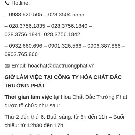
– 0932.660.696 – 0901.326.566 – 0906.387.866 –
0902.765.866
📧 Email: hoachat@dactruongphat.vn
GIỜ LÀM VIỆC TẠI CÔNG TY HÓA CHẤT ĐẮC
TRƯỜNG PHÁT
Thời gian làm việc
tại Hóa Chất Đắc Trường Phát
được tổ chức như sau:
Thứ 2 đến thứ 6: Buổi sáng: từ 8h đến 11h – Buổi
chiều: từ 12h30 đến 17h
Thứ 7: Buổi sáng: từ 8h đến 11h – Buổi chiều: từ
12h30 đến 16h
Chủ nhật: Nghỉ chủ nhật hàng tuần
Chúng tôi rất trân trọng thời gian và cam kết tuân