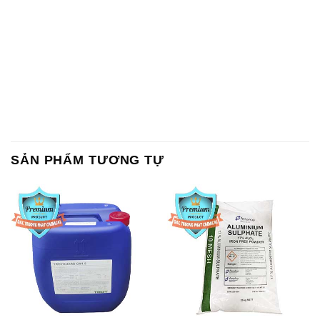
SẢN PHẨM TƯƠNG TỰ
Chất Bảo Quản CMIT Thái
Phèn Nhôm – Al2(SO4)3 17%
Lan Thailand
Ấn Độ India