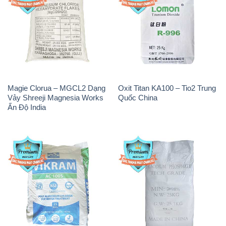
Magie Clorua – MGCL2 Dạng
Oxit Titan KA100 – Tio2 Trung
Vảy Shreeji Magnesia Works
Quốc China
Ấn Độ India
PAC – Polyaluminium
Na3PO4 – Trisodium
Chloride Trắng Aditya Birla
Phosphate 96% Tech Grade
Grasim New 2022 Ấn Độ India
Trung Quốc China