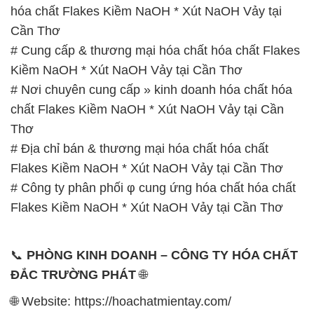
# Nơi chuyên cung cấp » kinh doanh hóa chất hóa
chất Flakes Kiềm NaOH * Xút NaOH Vảy tại Cần
Thơ
# Địa chỉ bán & thương mại hóa chất hóa chất
Flakes Kiềm NaOH * Xút NaOH Vảy tại Cần Thơ
# Công ty phân phối φ cung ứng hóa chất hóa chất
Flakes Kiềm NaOH * Xút NaOH Vảy tại Cần Thơ
📞
PHÒNG KINH DOANH – CÔNG TY HÓA CHẤT
ĐẮC TRƯỜNG PHÁT
🌐
🌐 Website: https://hoachatmientay.com/
📞 Hotline:
– 0933.920.505 – 028.3504.5555
– 028.3756.1835 – 028.3756.1840 –
028.3756.1841- 028.3756.1842