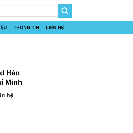
IỆU
THÔNG TIN
LIÊN HỆ
id Hàn
í Minh
ên hệ