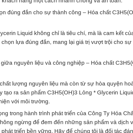
y khách hàng một cách nhanh chóng và an toàn.
ựa chọn đúng đắn cho sự thành công – Hóa chất C3H5(
rin Liquid không chỉ là tiêu chí, mà là cam kết c
họn lựa đúng đắn, mang lại giá trị vượt trội cho sự
o giữa nguyên liệu và công nghiệp – Hóa chất C3H5
ừ chất lượng nguyên liệu mà còn từ sự hòa quyện ho
ày tạo ra sản phẩm C3H5(OH)3 Lỏng * Glycerin Liqu
iện với môi trường.
ng trong hành trình phát triển của Công Ty Hóa Ch
c không ngừng để đem đến những sản phẩm và dịch 
phát triển bền vững. Hãy để chúng tôi là đối tác đán