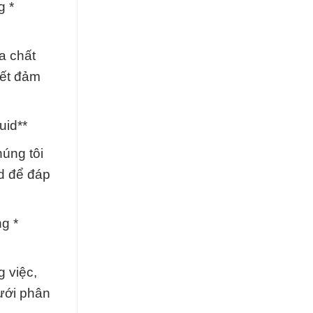
g *
a chất
kết đảm
uid**
úng tôi
id để đáp
g *
g việc,
lưới phân