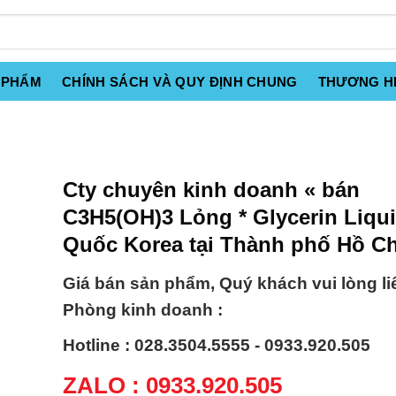
 PHẨM
CHÍNH SÁCH VÀ QUY ĐỊNH CHUNG
THƯƠNG H
Cty chuyên kinh doanh « bán
C3H5(OH)3 Lỏng * Glycerin Liqu
Quốc Korea tại Thành phố Hồ Ch
Giá bán sản phẩm, Quý khách vui lòng li
Phòng kinh doanh :
Hotline : 028.3504.5555 - 0933.920.505
ZALO : 0933.920.505