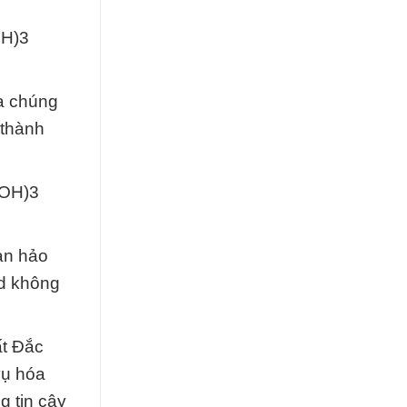
OH)3
ủa chúng
 thành
(OH)3
àn hảo
id không
ất Đắc
vụ hóa
g tin cậy