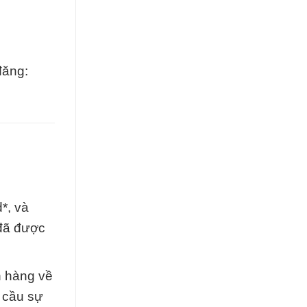
đăng:
*, và
 đã được
h hàng về
 cầu sự