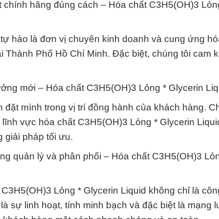
ất chính hãng đúng cách – Hóa chất C3H5(OH)3 Lỏn
tự hào là đơn vị chuyên kinh doanh và cung ứng hó
i Thành Phố Hồ Chí Minh. Đặc biệt, chúng tôi cam 
ưởng mới – Hóa chất C3H5(OH)3 Lỏng * Glycerin Liq
đặt mình trong vị trí đồng hành của khách hàng. Ch
g lĩnh vực hóa chất C3H5(OH)3 Lỏng * Glycerin Liqu
giải pháp tối ưu.
rong quản lý và phân phối – Hóa chất C3H5(OH)3 Lỏn
t C3H5(OH)3 Lỏng * Glycerin Liquid không chỉ là côn
à sự linh hoạt, tính minh bạch và đặc biệt là mạng 