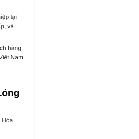
iệp tại
ấp, và
ách hàng
 Việt Nam.
Lỏng
y Hóa