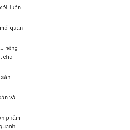
mới, luôn
 mối quan
u riêng
ất cho
g sản
toàn và
sản phẩm
 quanh.