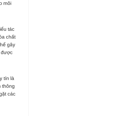
o môi
iểu tác
óa chất
thể gây
n được
 tín là
h thông
gặt các