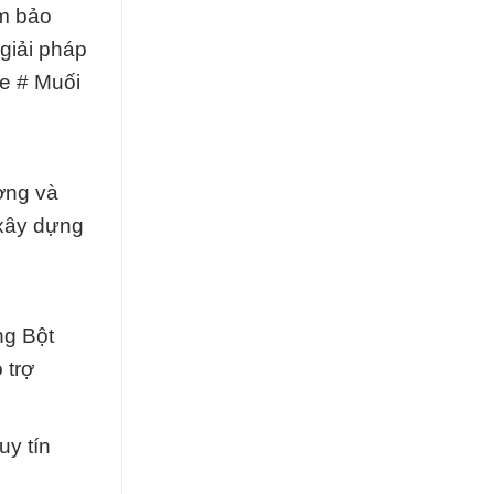
ảm bảo
giải pháp
te # Muối
ờng và
 xây dựng
ng Bột
 trợ
y tín