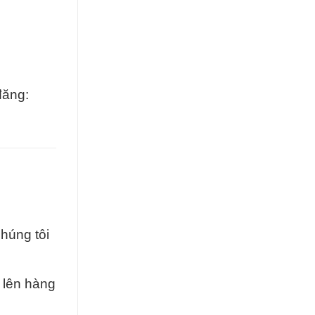
đăng:
húng tôi
g lên hàng