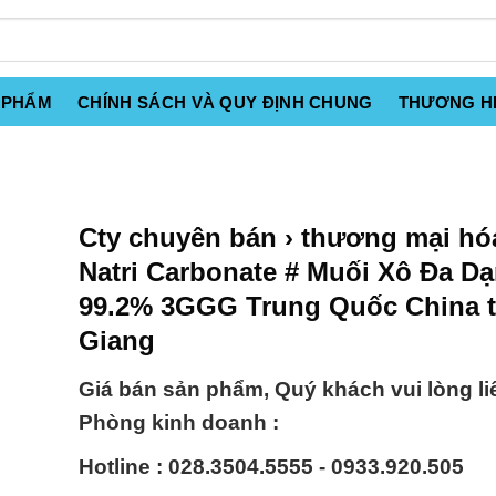
 PHẨM
CHÍNH SÁCH VÀ QUY ĐỊNH CHUNG
THƯƠNG H
Cty chuyên bán › thương mại hó
Natri Carbonate # Muối Xô Đa D
99.2% 3GGG Trung Quốc China t
Giang
Giá bán sản phẩm, Quý khách vui lòng li
Phòng kinh doanh :
Hotline : 028.3504.5555 - 0933.920.505