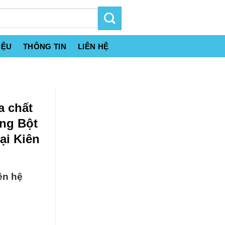
IỆU
THÔNG TIN
LIÊN HỆ
a chất
ạng Bột
ại Kiên
ên hệ