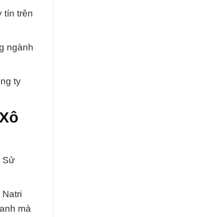
 tín trên
ng ngành
ng ty
 Xô
à Sử
 Natri
doanh mà