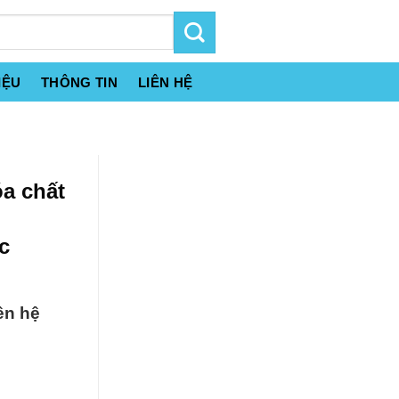
IỆU
THÔNG TIN
LIÊN HỆ
a chất
c
ên hệ