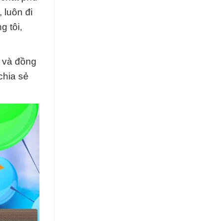
 luôn đi
g tôi,
 và đồng
chia sẻ