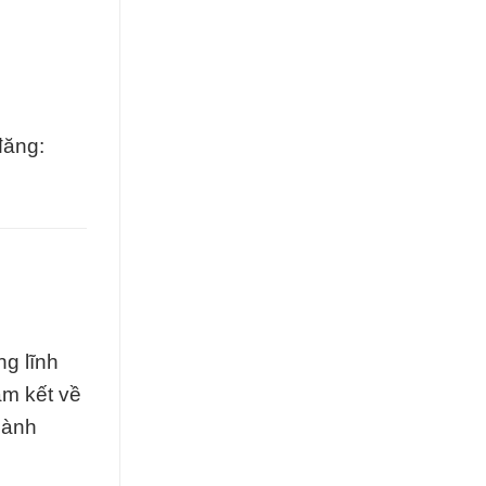
đăng:
ng lĩnh
am kết về
hành