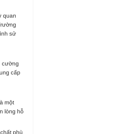
ỳ quan
Trường
ình sử
g cường
cung cấp
là một
n lòng hỗ
 chất phù