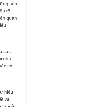
hững sản
ểu rõ
iên quan
iêu
o các
ọi nhu
sắc và
Sự hiểu
ất và
à tư vấn