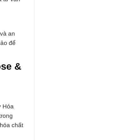
 và an
hảo để
ose &
y Hóa
trong
 hóa chất