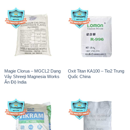
Magie Clorua – MGCL2 Dạng
Oxit Titan KA100 – Tio2 Trung
Vảy Shreeji Magnesia Works
Quốc China
Ấn Độ India