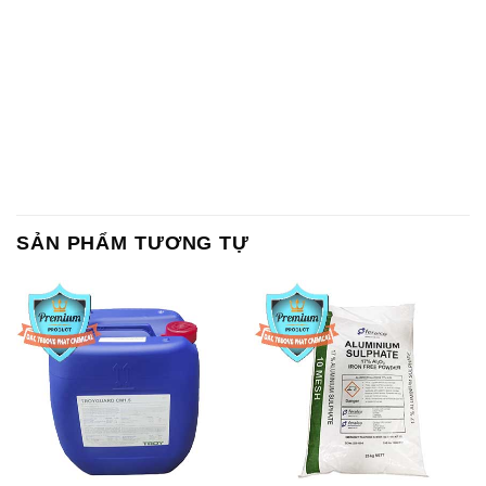
SẢN PHẨM TƯƠNG TỰ
Chất Bảo Quản CMIT Thái
Phèn Nhôm – Al2(SO4)3 17%
Lan Thailand
Ấn Độ India