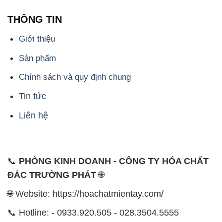
Chính sách và quy định chung
Tin tức
Liên hệ
📞
PHÒNG KINH DOANH - CÔNG TY HÓA CHẤT
ĐẮC TRƯỜNG PHÁT
🌐
🌐 Website: https://hoachatmientay.com/
📞 Hotline: - 0933.920.505 - 028.3504.5555
- 028.3756.1835 - 028.3756.1840 - 028.3756.1841-
028.3756.1842
- 0932.660.696 - 0901.326.566 - 0906.387.866 -
0902.765.866