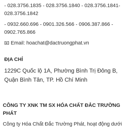
📧 Email: hoachat@dactruongphat.vn
ĐỊA CHỈ
1229C Quốc lộ 1A, Phường Bình Trị Đông B,
Quận Bình Tân, TP. Hồ Chí Minh
CÔNG TY XNK TM SX HÓA CHẤT ĐẮC TRƯỜNG
PHÁT
Công ty Hóa Chất Đắc Trường Phát, hoạt động dưới
tên miền
hoachatmientay.com
, là một đơn vị
chuyên kinh doanh và phân phối các loại hóa chất
công nghiệp đa dạng, nhằm đáp ứng nhu cầu sử
dụng của khách hàng một cách tốt nhất.