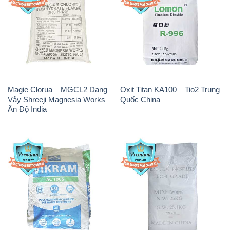
Magie Clorua – MGCL2 Dạng
Oxit Titan KA100 – Tio2 Trung
Vảy Shreeji Magnesia Works
Quốc China
Ấn Độ India
PAC – Polyaluminium
Na3PO4 – Trisodium
Chloride Trắng Aditya Birla
Phosphate 96% Tech Grade
Grasim New 2022 Ấn Độ India
Trung Quốc China