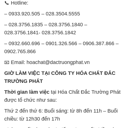
– 0932.660.696 – 0901.326.566 – 0906.387.866 –
0902.765.866
📧 Email: hoachat@dactruongphat.vn
GIỜ LÀM VIỆC TẠI CÔNG TY HÓA CHẤT ĐẮC
TRƯỜNG PHÁT
Thời gian làm việc
tại Hóa Chất Đắc Trường Phát
được tổ chức như sau:
Thứ 2 đến thứ 6: Buổi sáng: từ 8h đến 11h – Buổi
chiều: từ 12h30 đến 17h
Thứ 7: Buổi sáng: từ 8h đến 11h – Buổi chiều: từ
12h30 đến 16h
Chủ nhật: Nghỉ chủ nhật hàng tuần
Chúng tôi rất trân trọng thời gian và cam kết tuân