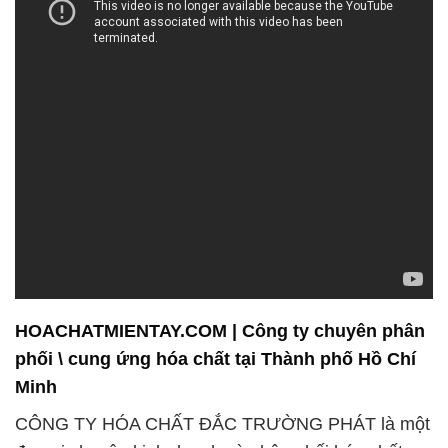
HOACHATMIENTAY.COM | Công ty chuyên phân
phối \ cung ứng hóa chất tại Thành phố Hồ Chí
Minh
CÔNG TY HÓA CHẤT ĐẮC TRƯỜNG PHÁT là một
đơn vị chuyên kinh doanh và phân phối hóa chất,
cam kết mang đến dịch vụ chất lượng cao và sự hỗ
trợ chuyên nghiệp cho khách hàng. Đội ngũ nhân
viên của chúng tôi không ngừng nỗ lực để đáp ứng
mọi nhu cầu và thắc mắc của khách hàng, đồng thời