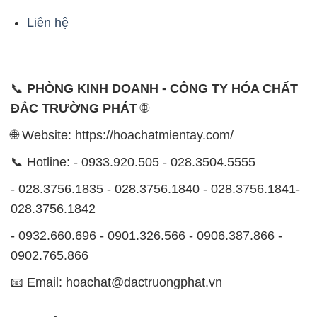
📞
PHÒNG KINH DOANH - CÔNG TY HÓA CHẤT
ĐẮC TRƯỜNG PHÁT
🌐
🌐 Website: https://hoachatmientay.com/
📞 Hotline: - 0933.920.505 - 028.3504.5555
- 028.3756.1835 - 028.3756.1840 - 028.3756.1841-
028.3756.1842
- 0932.660.696 - 0901.326.566 - 0906.387.866 -
0902.765.866
📧 Email: hoachat@dactruongphat.vn
ĐỊA CHỈ
1229C Quốc lộ 1A, Phường Bình Trị Đông B,
Quận Bình Tân, TP. Hồ Chí Minh