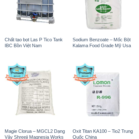
Chất tạo bọt Las P Tico Tank
Sodium Benzoate – Mốc Bột
IBC Bồn Việt Nam
Kalama Food Grade Mỹ Usa
Magie Clorua – MGCL2 Dạng
Oxit Titan KA100 – Tio2 Trung
Vảy Shreeji Magnesia Works
Quốc China
Ấn Độ India