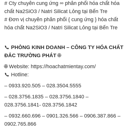
📞
PHÒNG KINH DOANH – CÔNG TY HÓA CHẤT
ĐẮC TRƯỜNG PHÁT
🌐
🌐 Website: https://hoachatmientay.com/
📞 Hotline:
– 0933.920.505 – 028.3504.5555
– 028.3756.1835 – 028.3756.1840 –
028.3756.1841- 028.3756.1842
– 0932.660.696 – 0901.326.566 – 0906.387.866 –
0902.765.866
📧 Email: hoachat@dactruongphat.vn
GIỜ LÀM VIỆC TẠI CÔNG TY HÓA CHẤT ĐẮC
TRƯỜNG PHÁT
Thời gian làm việc
tại Hóa Chất Đắc Trường Phát