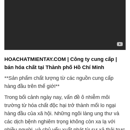
HOACHATMIENTAY.COM | Công ty cung cấp |
bán hóa chất tại Thành phố Hồ Chí Minh
**Sản phẩm chất lượng từ các nguồn cung cấp
hàng đầu trên thế giới**
Trong bối cảnh ngày nay, vấn đề ô nhiễm môi
trường từ hóa chất độc hại trở thành mối lo ngại
hàng đầu của xã hội. Những ngôi làng ung thư và
các dịch bệnh nghiêm trọng không còn xa lạ với
nhiều người, và chủ yếu xuất phát từ sự xả thải trực
tiếp từ các nhà máy và xí nghiệp mà không qua quá
trình xử lý hiệu quả. Tại Công ty Hóa chất Đắc
Trường Phát, chúng tôi tự hào cam kết với môi
trường và sức khỏe con người.