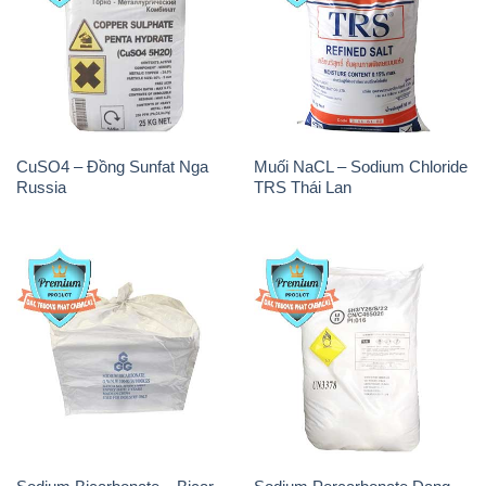
CuSO4 – Đồng Sunfat Nga
Muối NaCL – Sodium Chloride
Russia
TRS Thái Lan
Sodium Bicarbonate – Bicar
Sodium Percarbonate Dạng
NaHCO3 Food Grade 3 Chữ
Bột Trung Quốc China
GGG Bao Jumbo ( Bành )
Trung Quốc China