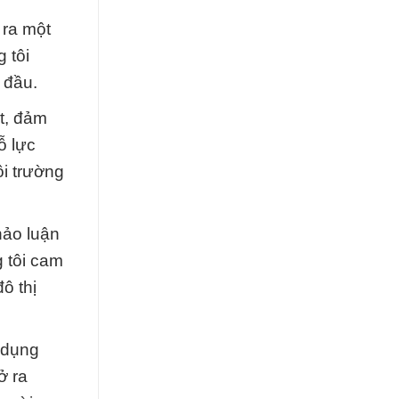
 ra một
 tôi
 đầu.
t, đảm
ỗ lực
ôi trường
hảo luận
g tôi cam
ô thị
g dụng
ở ra