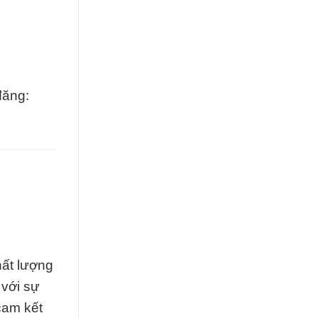
đăng:
hất lượng
 với sự
cam kết