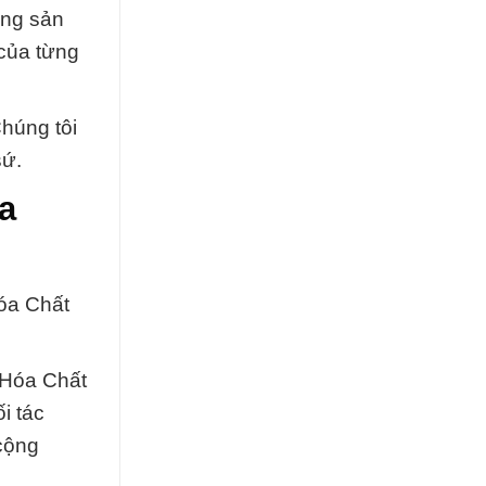
ụng sản
 của từng
Chúng tôi
sứ.
a
óa Chất
 Hóa Chất
i tác
cộng