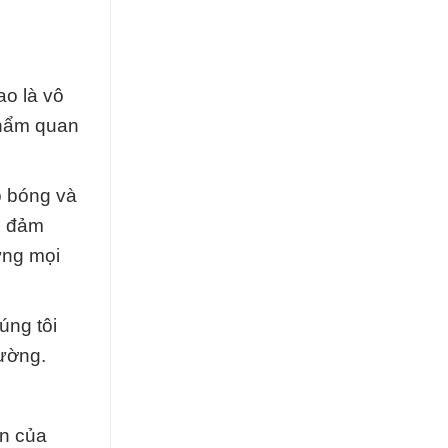
ao là vô
phẩm quan
ộ bóng và
i đảm
ứng mọi
úng tôi
rường.
ên của