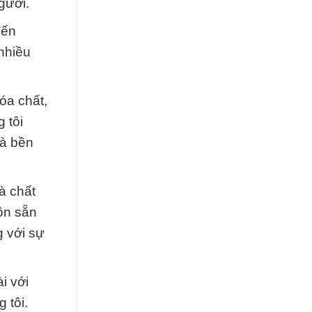
gười.
đến
nhiều
óa chất,
 tôi
và bền
à chất
ôn sẵn
g với sự
i với
 tôi.