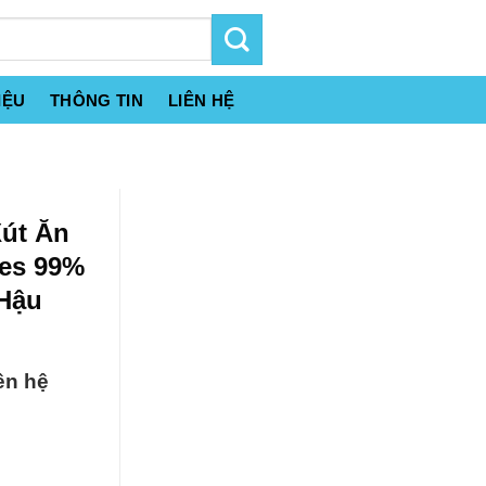
IỆU
THÔNG TIN
LIÊN HỆ
Xút Ăn
kes 99%
 Hậu
ên hệ