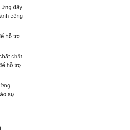
p ứng đầy
gành công
ể hỗ trợ
chất chất
để hỗ trợ
ường.
bảo sự
n