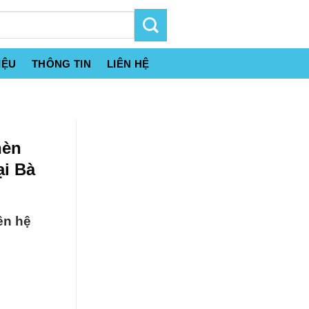
IỆU
THÔNG TIN
LIÊN HỆ
hèn
i Bà
ên hệ