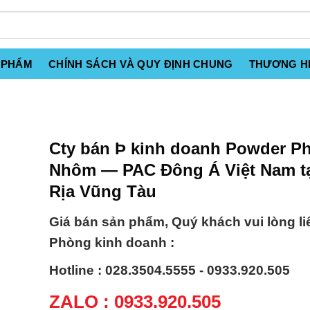
 PHẨM
CHÍNH SÁCH VÀ QUY ĐỊNH CHUNG
THƯƠNG H
Cty bán Þ kinh doanh Powder P
Nhôm — PAC Đông Á Việt Nam tạ
Rịa Vũng Tàu
Giá bán sản phẩm, Quý khách vui lòng li
Phòng kinh doanh :
Hotline : 028.3504.5555 - 0933.920.505
ZALO : 0933.920.505