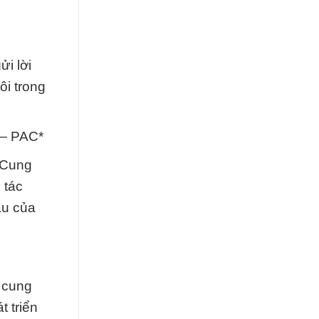
i lời
ôi trong
 — PAC*
 Cung
 tác
ầu của
à cung
t triển