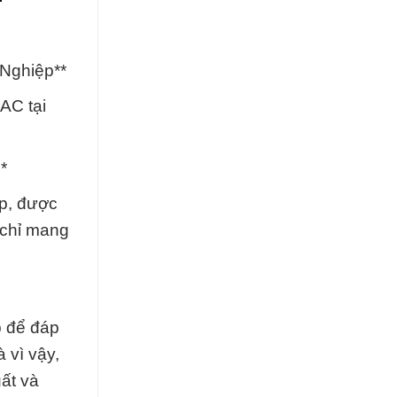
Nghiệp**
AC tại
*
p, được
 chỉ mang
p để đáp
 vì vậy,
uất và