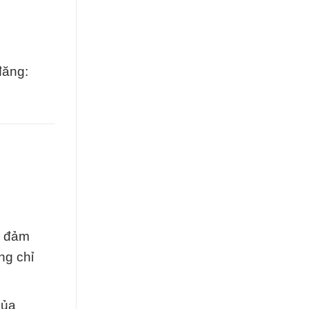
đăng:
ể đảm
ng chỉ
của