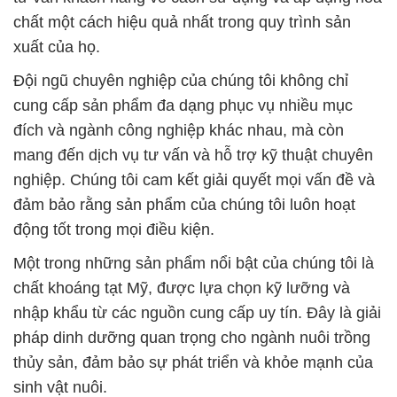
được đưa ra thị trường.
Hãy để Công ty Hóa chất Đắc Trường Phát trở
thành đối tác đồng hành tin cậy của bạn trong mọi
giải pháp xử lý hóa chất. Sứ mệnh của chúng tôi là
đóng góp vào sự phát triển bền vững của các ngành
công nghiệp và bảo vệ môi trường. Liên hệ với
chúng tôi ngay hôm nay để biết thêm chi tiết và
nhận được sự hỗ trợ tận tâm từ đội ngũ chuyên
nghiệp của chúng tôi.
# Nơi chuyên kinh doanh ε bán hóa chất Powder
Na2CO3 Þ Soda Ash Dense tại Bạc Liêu
# Địa chỉ chuyên phân phối & kinh doanh hóa chất
Powder Na2CO3 Þ Soda Ash Dense tại Bạc Liêu
# Địa chỉ phân phối ♥ bán hóa chất Powder
Na2CO3 Þ Soda Ash Dense tại Bạc Liêu
# Nơi chuyên thương mại › bán hóa chất Powder