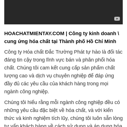
mang đến dịch vụ tư vấn và hỗ trợ kỹ thuật chuyên
nghiệp. Chúng tôi cam kết giải quyết mọi vấn đề và
đảm bảo rằng sản phẩm của chúng tôi luôn hoạt
động tốt trong mọi điều kiện.
Một trong những sản phẩm nổi bật của chúng tôi là
chất khoáng tạt Mỹ, được lựa chọn kỹ lưỡng và
nhập khẩu từ các nguồn cung cấp uy tín. Đây là giải
pháp dinh dưỡng quan trọng cho ngành nuôi trồng
thủy sản, đảm bảo sự phát triển và khỏe mạnh của
sinh vật nuôi.
Chúng tôi không chỉ hướng đến việc cung cấp sản
phẩm chất lượng mà còn xây dựng mối quan hệ lâu
dài với khách hàng là ưu tiên hàng đầu. Quy trình
kiểm tra và kiểm soát chặt chẽ được thực hiện để
đảm bảo chất lượng sản phẩm trước khi chúng