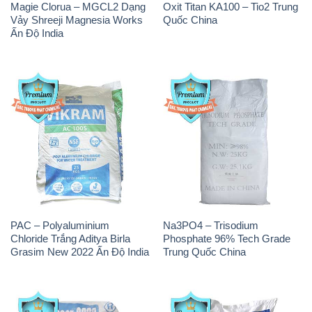
CuSO4 – Đồng Sunfat Nga
Muối NaCL – Sodium Chloride
Russia
TRS Thái Lan
Sodium Bicarbonate – Bicar
Sodium Percarbonate Dạng
NaHCO3 Food Grade 3 Chữ
Bột Trung Quốc China
GGG Bao Jumbo ( Bành )
Trung Quốc China