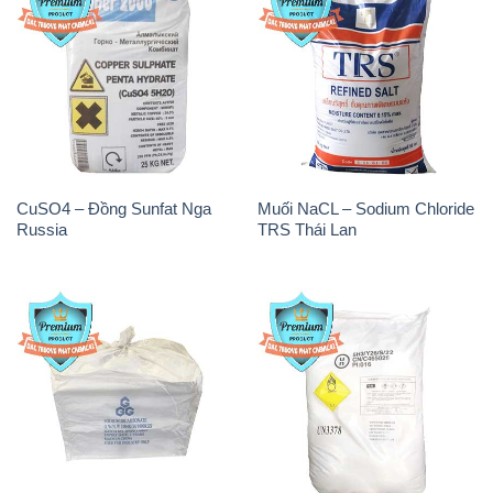
THÔNG TIN
Giới thiệu
Sản phẩm
Chính sách và quy định chung
Tin tức
Liên hệ
📞
PHÒNG KINH DOANH - CÔNG TY HÓA CHẤT