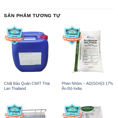
IBC Bồn Việt Nam
Kalama Food Grade Mỹ Usa
Magie Clorua – MGCL2 Dạng
Oxit Titan KA100 – Tio2 Trung
Vảy Shreeji Magnesia Works
Quốc China
Ấn Độ India