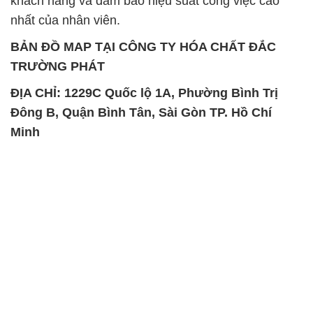
Chất Bảo Quản CMIT Thái
Phèn Nhôm – Al2(SO4)3 17%
Lan Thailand
Ấn Độ India
Chất tạo bọt Las P Tico Tank
Sodium Benzoate – Mốc Bột