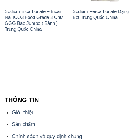
ĐẮC TRƯỜNG PHÁT
🌐
🌐 Website: https://hoachatmientay.com/
📞 Hotline: - 0933.920.505 - 028.3504.5555
- 028.3756.1835 - 028.3756.1840 - 028.3756.1841-
028.3756.1842
- 0932.660.696 - 0901.326.566 - 0906.387.866 -
0902.765.866
📧 Email: hoachat@dactruongphat.vn
ĐỊA CHỈ
1229C Quốc lộ 1A, Phường Bình Trị Đông B,
Quận Bình Tân, TP. Hồ Chí Minh