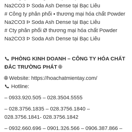
được tổ chức như sau:
Thứ 2 đến thứ 6: Buổi sáng: từ 8h đến 11h – Buổi
chiều: từ 12h30 đến 17h
Thứ 7: Buổi sáng: từ 8h đến 11h – Buổi chiều: từ
12h30 đến 16h
Chủ nhật: Nghỉ chủ nhật hàng tuần
Chúng tôi rất trân trọng thời gian và cam kết tuân
thủ giờ làm việc để đảm bảo sự hỗ trợ tốt nhất cho
khách hàng và đảm bảo hiệu suất công việc cao
nhất của nhân viên.
BẢN ĐỒ MAP TẠI CÔNG TY HÓA CHẤT ĐẮC
TRƯỜNG PHÁT
ĐỊA CHỈ: 1229C Quốc lộ 1A, Phường Bình Trị
Đông B, Quận Bình Tân, Sài Gòn TP. Hồ Chí