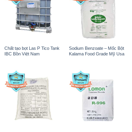
PAC – Polyaluminium
Na3PO4 – Trisodium
Chloride Trắng Aditya Birla
Phosphate 96% Tech Grade
Grasim New 2022 Ấn Độ India
Trung Quốc China