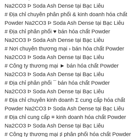
📞
PHÒNG KINH DOANH – CÔNG TY HÓA CHẤT
ĐẮC TRƯỜNG PHÁT
🌐
🌐 Website: https://hoachatmientay.com/
📞 Hotline:
– 0933.920.505 – 028.3504.5555
– 028.3756.1835 – 028.3756.1840 –
028.3756.1841- 028.3756.1842
– 0932.660.696 – 0901.326.566 – 0906.387.866 –
0902.765.866
📧 Email: hoachat@dactruongphat.vn
GIỜ LÀM VIỆC TẠI CÔNG TY HÓA CHẤT ĐẮC
TRƯỜNG PHÁT
Thời gian làm việc
tại Hóa Chất Đắc Trường Phát