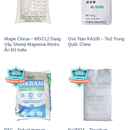
Magie Clorua – MGCL2 Dạng
Oxit Titan KA100 – Tio2 Trung
Vảy Shreeji Magnesia Works
Quốc China
Ấn Độ India
PAC – Polyaluminium
Na3PO4 – Trisodium