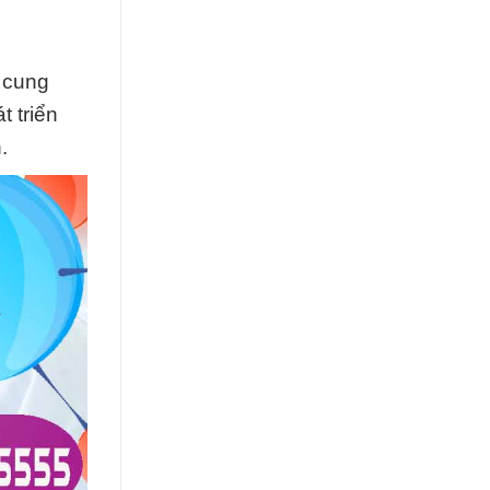
à cung
t triển
.