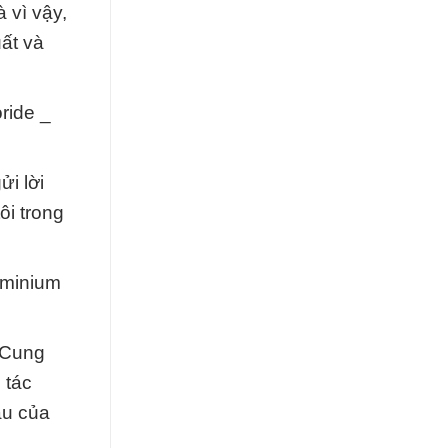
 vì vậy,
uất và
ride _
i lời
ôi trong
uminium
 Cung
 tác
ầu của