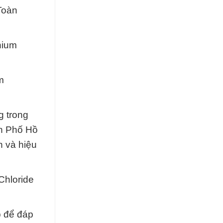
Toàn
nium
m
g trong
nh Phố Hồ
 và hiệu
Chloride
p để đáp