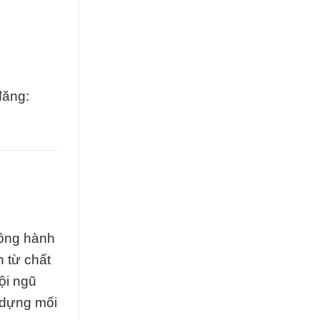
đăng:
đồng hành
 từ chất
ội ngũ
y dựng mối