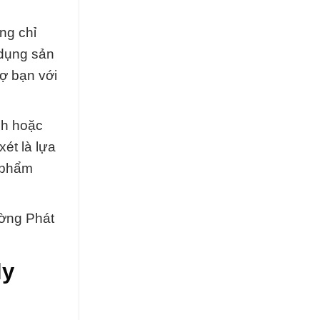
ng chỉ
 dụng sản
ợ bạn với
nh hoặc
ét là lựa
 phẩm
ường Phát
ly