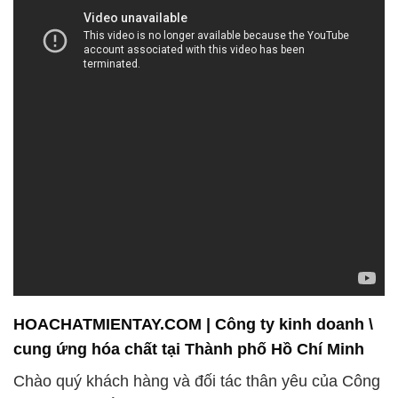
HOACHATMIENTAY.COM | Công ty kinh doanh \
cung ứng hóa chất tại Thành phố Hồ Chí Minh
Chào quý khách hàng và đối tác thân yêu của Công
ty hóa chất Đắc Trường Phát!
Chúng tôi tự hào là một trong những công ty hàng
đầu trong lĩnh vực cung cấp và phân phối hóa chất
tại Việt Nam. Với hơn một thập kỷ kinh nghiệm