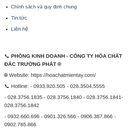
📞
PHÒNG KINH DOANH - CÔNG TY HÓA CHẤT
ĐẮC TRƯỜNG PHÁT
🌐
🌐 Website: https://hoachatmientay.com/
📞 Hotline: - 0933.920.505 - 028.3504.5555
- 028.3756.1835 - 028.3756.1840 - 028.3756.1841-
028.3756.1842
- 0932.660.696 - 0901.326.566 - 0906.387.866 -
0902.765.866
📧 Email: hoachat@dactruongphat.vn
ĐỊA CHỈ
1229C Quốc lộ 1A, Phường Bình Trị Đông B,