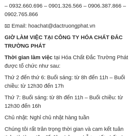
GIỜ LÀM VIỆC TẠI CÔNG TY HÓA CHẤT ĐẮC
TRƯỜNG PHÁT
Thời gian làm việc
tại Hóa Chất Đắc Trường Phát
được tổ chức như sau:
Thứ 2 đến thứ 6: Buổi sáng: từ 8h đến 11h – Buổi
chiều: từ 12h30 đến 17h
Thứ 7: Buổi sáng: từ 8h đến 11h – Buổi chiều: từ
12h30 đến 16h
Chủ nhật: Nghỉ chủ nhật hàng tuần
Chúng tôi rất trân trọng thời gian và cam kết tuân
thủ giờ làm việc để đảm bảo sự hỗ trợ tốt nhất cho
khách hàng và đảm bảo hiệu suất công việc cao
nhất của nhân viên.
BẢN ĐỒ MAP TẠI CÔNG TY HÓA CHẤT ĐẮC