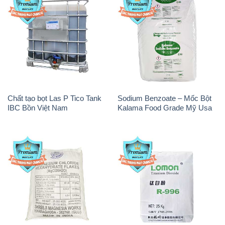
Chất tạo bọt Las P Tico Tank
Sodium Benzoate – Mốc Bột
IBC Bồn Việt Nam
Kalama Food Grade Mỹ Usa
Magie Clorua – MGCL2 Dạng
Oxit Titan KA100 – Tio2 Trung
Vảy Shreeji Magnesia Works
Quốc China
Ấn Độ India