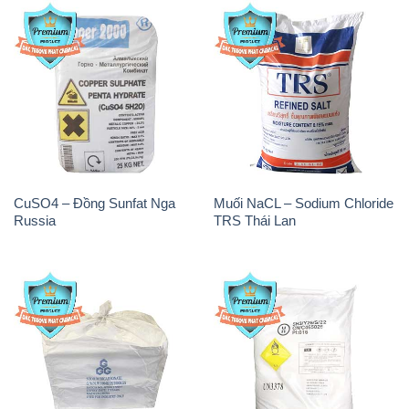
CuSO4 – Đồng Sunfat Nga
Muối NaCL – Sodium Chloride
Russia
TRS Thái Lan
Sodium Bicarbonate – Bicar
Sodium Percarbonate Dạng
NaHCO3 Food Grade 3 Chữ
Bột Trung Quốc China
GGG Bao Jumbo ( Bành )