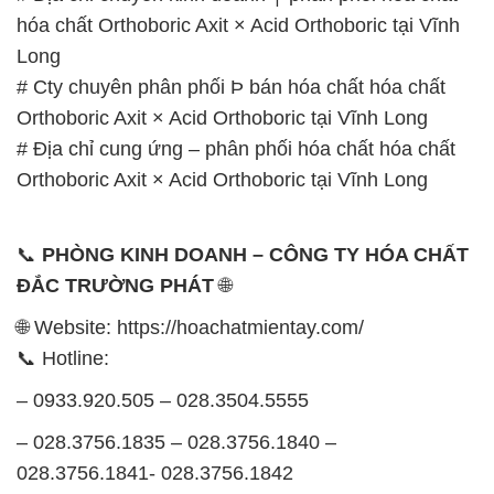
# Địa chỉ cung ứng – phân phối hóa chất hóa chất
Orthoboric Axit × Acid Orthoboric tại Vĩnh Long
📞
PHÒNG KINH DOANH – CÔNG TY HÓA CHẤT
ĐẮC TRƯỜNG PHÁT
🌐
🌐 Website: https://hoachatmientay.com/
📞 Hotline:
– 0933.920.505 – 028.3504.5555
– 028.3756.1835 – 028.3756.1840 –
028.3756.1841- 028.3756.1842
– 0932.660.696 – 0901.326.566 – 0906.387.866 –
0902.765.866
📧 Email: hoachat@dactruongphat.vn