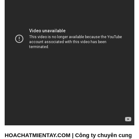
Chúng tôi hiểu rằng chất lượng là yếu tố quan trọng
nhất trong lĩnh vực hóa chất. Để đảm bảo chất
lượng tốt nhất cho khách hàng, chúng tôi nhập khẩu
sản phẩm từ các đối tác uy tín tại Trung Quốc,
Indonesia, Thái Lan, Ấn Độ, và nhiều quốc gia khác
trên toàn thế giới. Chất lượng của các sản phẩm
được kiểm tra kỹ lưỡng trước khi đưa ra thị trường,
đảm bảo rằng chúng đáp ứng được tiêu chuẩn cao
nhất.
Chào mừng quý khách hàng đến với Công ty Hóa
chất Đắc Trường Phát, một địa chỉ đáng tin cậy
trong lĩnh vực cung ứng và phân phối hóa chất công
nghiệp tại Việt Nam. Chúng tôi tự hào là một đối tác
đáng tin cậy của các doanh nghiệp trong nhiều
ngành công nghiệp khác nhau, và chúng tôi cam kết
đem đến cho bạn sản phẩm chất lượng hàng đầu