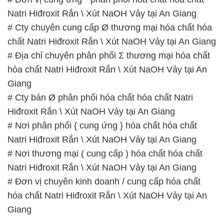
ĐẮC TRƯỜNG PHÁT
🌐
🌐 Website: https://hoachatmientay.com/
📞 Hotline:
– 0933.920.505 – 028.3504.5555
– 028.3756.1835 – 028.3756.1840 –
028.3756.1841- 028.3756.1842
– 0932.660.696 – 0901.326.566 – 0906.387.866 –
0902.765.866
📧 Email: hoachat@dactruongphat.vn
GIỜ LÀM VIỆC TẠI CÔNG TY HÓA CHẤT ĐẮC
TRƯỜNG PHÁT
Thời gian làm việc
tại Hóa Chất Đắc Trường Phát
được tổ chức như sau: