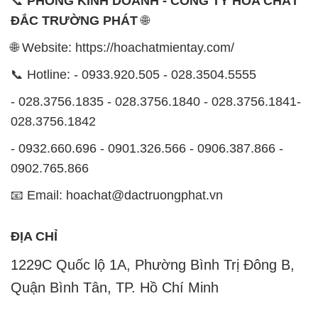
CÔNG TY XNK TM SX HÓA CHẤT ĐẮC TRƯỜNG
PHÁT
Công ty Hóa Chất Đắc Trường Phát, hoạt động dưới
tên miền
hoachatmientay.com
, là một đơn vị
chuyên kinh doanh và phân phối các loại hóa chất
công nghiệp đa dạng, nhằm đáp ứng nhu cầu sử
dụng của khách hàng một cách tốt nhất.
Chúng tôi cam kết mang đến sự hài lòng và đáp ứng
mọi nhu cầu của khách hàng với tiêu chí hàng đầu.
Công ty chúng tôi hiện cung cấp những sản phẩm
hóa chất chất lượng cao với giá thành hợp lý, nhằm
đảm bảo sự thành công của khách hàng.
Uy tín là một trong những nguyên tắc quan trọng
trong hoạt động kinh doanh của chúng tôi. Chúng tôi
luôn ý thức rằng những sản phẩm mà chúng tôi cung