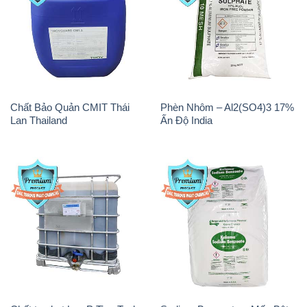
Magie Clorua – MGCL2 Dạng
Oxit Titan KA100 – Tio2 Trung
Vảy Shreeji Magnesia Works
Quốc China
Ấn Độ India