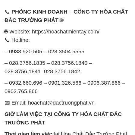
Thứ 2 đến thứ 6: Buổi sáng: từ 8h đến 11h – Buổi
chiều: từ 12h30 đến 17h
Thứ 7: Buổi sáng: từ 8h đến 11h – Buổi chiều: từ
12h30 đến 16h
Chủ nhật: Nghỉ chủ nhật hàng tuần
Chúng tôi rất trân trọng thời gian và cam kết tuân
thủ giờ làm việc để đảm bảo sự hỗ trợ tốt nhất cho
khách hàng và đảm bảo hiệu suất công việc cao
nhất của nhân viên.
BẢN ĐỒ MAP TẠI CÔNG TY HÓA CHẤT ĐẮC
TRƯỜNG PHÁT
ĐỊA CHỈ: 1229C Quốc lộ 1A, Phường Bình Trị
Đông B, Quận Bình Tân, Sài Gòn TP. Hồ Chí
Minh