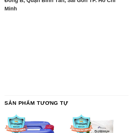
Chất Bảo Quản CMIT Thái
Phèn Nhôm – Al2(SO4)3 17%
Lan Thailand
Ấn Độ India
Chất tạo bọt Las P Tico Tank
Sodium Benzoate – Mốc Bột
IBC Bồn Việt Nam
Kalama Food Grade Mỹ Usa