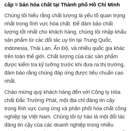
và dịch vụ tư vấn chuyên nghiệp.
Công ty Hóa chất Đắc Trường Phát – Uy tín và chất
lượng, chúng tôi luôn sẵn sàng phục vụ bạn!
# Địa chỉ chuyên cung cấp ○ phân phối hóa chất
hóa chất Natri Hiđroxit Rắn \ Xút NaOH Vảy tại An
Giang
# Địa chỉ chuyên bán ¶ thương mại hóa chất hóa
chất Natri Hiđroxit Rắn \ Xút NaOH Vảy tại An Giang
# Công ty chuyên cung cấp • thương mại hóa chất
hóa chất Natri Hiđroxit Rắn \ Xút NaOH Vảy tại An
Giang
# Đơn vị phân phối ≤ thương mại hóa chất hóa chất
Natri Hiđroxit Rắn \ Xút NaOH Vảy tại An Giang
# Đơn vị cung ứng * phân phối hóa chất hóa chất
Natri Hiđroxit Rắn \ Xút NaOH Vảy tại An Giang