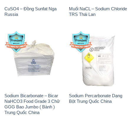
THÔNG TIN
Giới thiệu
Sản phẩm
Chính sách và quy định chung
Tin tức
Liên hệ
📞
PHÒNG KINH DOANH - CÔNG TY HÓA CHẤT
ĐẮC TRƯỜNG PHÁT
🌐