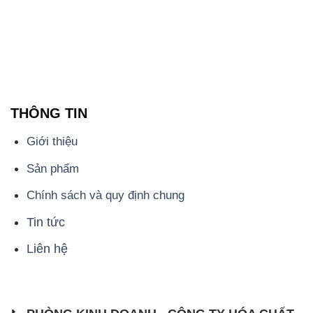
🌐 Website: https://hoachatmientay.com/
📞 Hotline: - 0933.920.505 - 028.3504.5555
- 028.3756.1835 - 028.3756.1840 - 028.3756.1841-
028.3756.1842
- 0932.660.696 - 0901.326.566 - 0906.387.866 -
0902.765.866
📧 Email: hoachat@dactruongphat.vn
ĐỊA CHỈ
1229C Quốc lộ 1A, Phường Bình Trị Đông B,
Quận Bình Tân, TP. Hồ Chí Minh