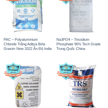
Russia
TRS Thái Lan
Sodium Bicarbonate – Bicar
Sodium Percarbonate Dạng
NaHCO3 Food Grade 3 Chữ
Bột Trung Quốc China
GGG Bao Jumbo ( Bành )
Trung Quốc China