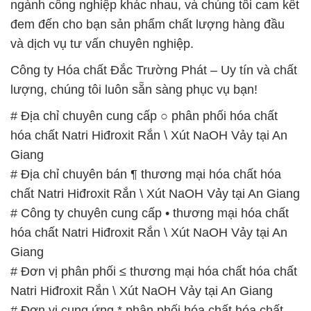
# Cty chuyên cung cấp Ø thương mại hóa chất hóa
chất Natri Hiđroxit Rắn \ Xút NaOH Vảy tại An Giang
# Địa chỉ chuyên phân phối Σ thương mại hóa chất
hóa chất Natri Hiđroxit Rắn \ Xút NaOH Vảy tại An
Giang
# Cty bán Ø phân phối hóa chất hóa chất Natri
Hiđroxit Rắn \ Xút NaOH Vảy tại An Giang
# Nơi phân phối { cung ứng } hóa chất hóa chất
Natri Hiđroxit Rắn \ Xút NaOH Vảy tại An Giang
# Nơi thương mại ( cung cấp ) hóa chất hóa chất
Natri Hiđroxit Rắn \ Xút NaOH Vảy tại An Giang
# Đơn vị chuyên kinh doanh / cung cấp hóa chất
hóa chất Natri Hiđroxit Rắn \ Xút NaOH Vảy tại An
Giang
📞
PHÒNG KINH DOANH – CÔNG TY HÓA CHẤT