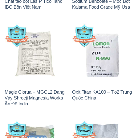
PAC – Polyaluminium
Na3PO4 – Trisodium
Chloride Trắng Aditya Birla
Phosphate 96% Tech Grade
Grasim New 2022 Ấn Độ India
Trung Quốc China
CuSO4 – Đồng Sunfat Nga
Muối NaCL – Sodium Chloride