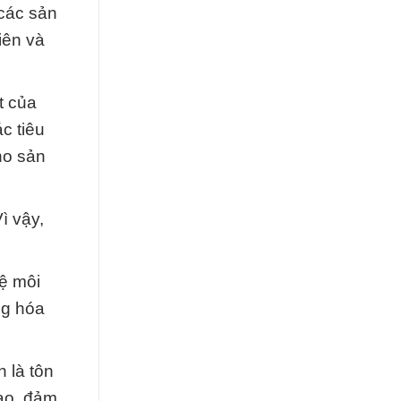
 các sản
iên và
t của
c tiêu
cho sản
ì vậy,
ệ môi
ng hóa
 là tôn
cao, đảm