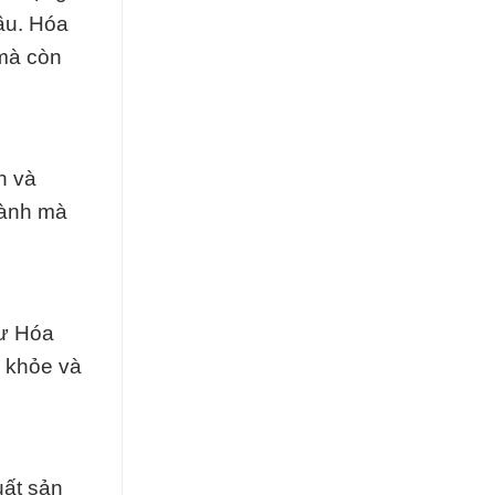
ầu. Hóa
 mà còn
h và
hành mà
hư Hóa
c khỏe và
uất sản