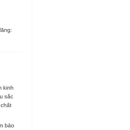
đăng:
n kinh
âu sắc
 chất
ảm bảo