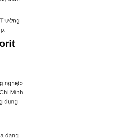
c Trường
ệp.
orit
ng nghiệp
Chí Minh.
ng dụng
đa dạng