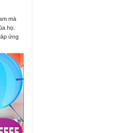
 Nam mà
ủa họ.
đáp ứng