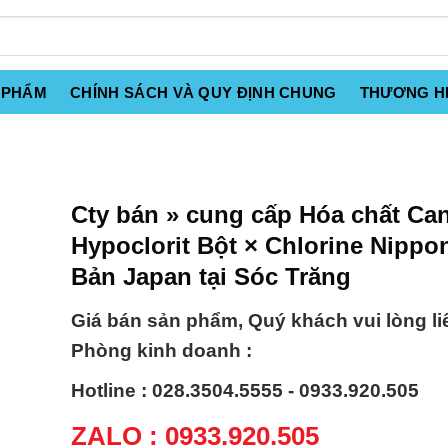
 PHẨM
CHÍNH SÁCH VÀ QUY ĐỊNH CHUNG
THƯƠNG H
Cty bán » cung cấp Hóa chất Can
Hypoclorit Bột × Chlorine Nippo
Bản Japan tại Sóc Trăng
Giá bán sản phẩm, Quý khách vui lòng li
Phòng kinh doanh :
Hotline : 028.3504.5555 - 0933.920.505
ZALO : 0933.920.505