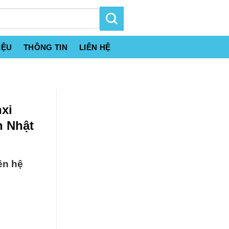
IỆU
THÔNG TIN
LIÊN HỆ
xi
n Nhật
ên hệ