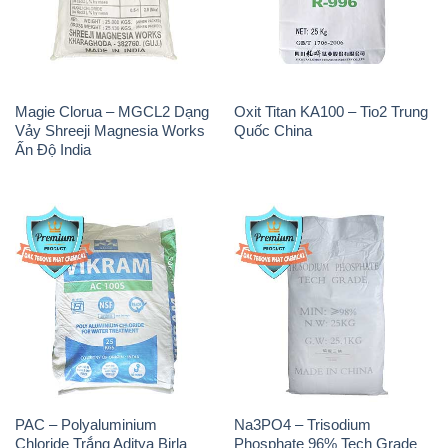
Magie Clorua – MGCL2 Dạng
Oxit Titan KA100 – Tio2 Trung
Vảy Shreeji Magnesia Works
Quốc China
Ấn Độ India
PAC – Polyaluminium
Na3PO4 – Trisodium
Chloride Trắng Aditya Birla
Phosphate 96% Tech Grade