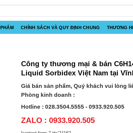
 PHẨM
CHÍNH SÁCH VÀ QUY ĐỊNH CHUNG
THƯƠNG H
Công ty thương mại & bán C6H
Liquid Sorbidex Việt Nam tại Vĩ
Giá bán sản phẩm, Quý khách vui lòng li
Phòng kinh doanh :
Hotline : 028.3504.5555 - 0933.920.505
ZALO : 0933.920.505
[contact-form-7 id="1116"]