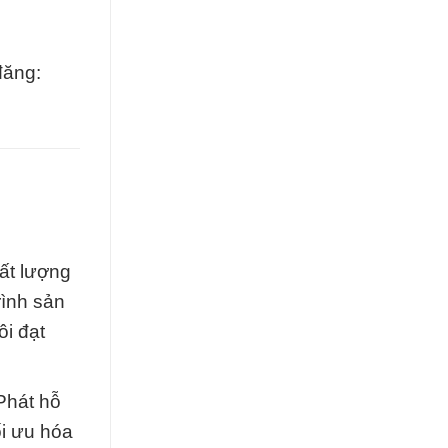
đăng:
ất lượng
rình sản
ôi đạt
Phát hỗ
ối ưu hóa