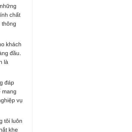
ó những
ính chất
h thông
cho khách
àng đầu.
n là
ng đáp
để mang
nghiệp vụ
 tôi luôn
hắt khe