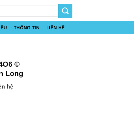
IỆU
THÔNG TIN
LIÊN HỆ
14O6 ©
nh Long
ên hệ