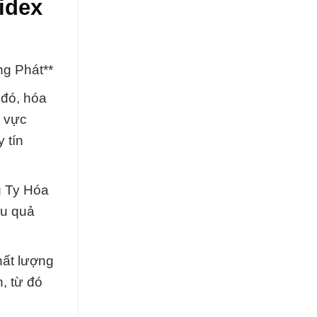
idex
g Phát**
 đó, hóa
h vực
 tín
g Ty Hóa
ệu quả
hất lượng
, từ đó