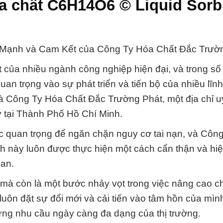
óa chất C6H14O6 © Liquid Sorb
Mạnh và Cam Kết của Công Ty Hóa Chất Đắc Trườn
 của nhiều ngành công nghiệp hiện đại, và trong số
n trọng vào sự phát triển và tiến bộ của nhiều lĩn
 Công Ty Hóa Chất Đắc Trường Phát, một địa chỉ uy
y tại Thành Phố Hồ Chí Minh.
ớc quan trọng để ngăn chặn nguy cơ tai nạn, và Côn
h này luôn được thực hiện một cách cẩn thận và hi
uan.
u mà còn là một bước nhảy vọt trong việc nâng cao c
ôn đặt sự đổi mới và cải tiến vào tâm hồn của mình
ng nhu cầu ngày càng đa dạng của thị trường.