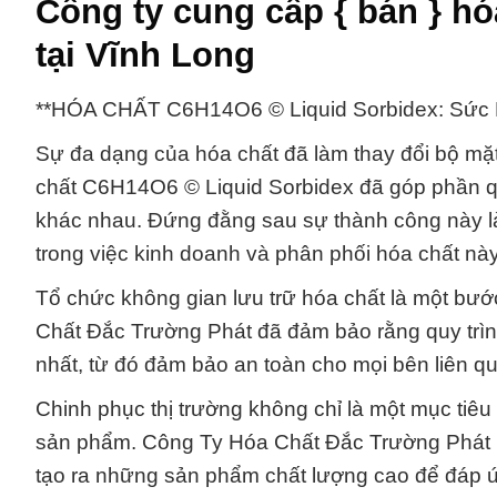
Công ty cung cấp { bán } h
tại Vĩnh Long
**HÓA CHẤT C6H14O6 © Liquid Sorbidex: Sức 
Sự đa dạng của hóa chất đã làm thay đổi bộ mặt
chất C6H14O6 © Liquid Sorbidex đã góp phần qua
khác nhau. Đứng đằng sau sự thành công này là
trong việc kinh doanh và phân phối hóa chất nà
Tổ chức không gian lưu trữ hóa chất là một bư
Chất Đắc Trường Phát đã đảm bảo rằng quy trìn
nhất, từ đó đảm bảo an toàn cho mọi bên liên q
Chinh phục thị trường không chỉ là một mục tiê
sản phẩm. Công Ty Hóa Chất Đắc Trường Phát lu
tạo ra những sản phẩm chất lượng cao để đáp ứ