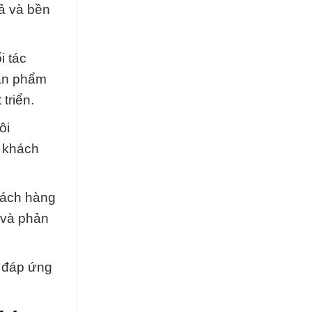
ả và bền
i tác
sản phẩm
triển.
ôi
h khách
hách hàng
 và phản
g đáp ứng