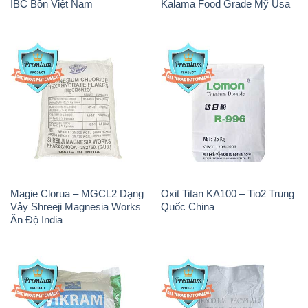
Magie Clorua – MGCL2 Dạng
Oxit Titan KA100 – Tio2 Trung
Vảy Shreeji Magnesia Works
Quốc China
Ấn Độ India