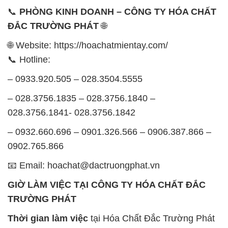
– 0933.920.505 – 028.3504.5555
– 028.3756.1835 – 028.3756.1840 –
028.3756.1841- 028.3756.1842
– 0932.660.696 – 0901.326.566 – 0906.387.866 –
0902.765.866
📧 Email: hoachat@dactruongphat.vn
GIỜ LÀM VIỆC TẠI CÔNG TY HÓA CHẤT ĐẮC
TRƯỜNG PHÁT
Thời gian làm việc
tại Hóa Chất Đắc Trường Phát
được tổ chức như sau:
Thứ 2 đến thứ 6: Buổi sáng: từ 8h đến 11h – Buổi
chiều: từ 12h30 đến 17h
Thứ 7: Buổi sáng: từ 8h đến 11h – Buổi chiều: từ