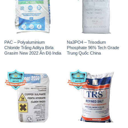
PAC – Polyaluminium
Na3PO4 – Trisodium
Chloride Trắng Aditya Birla
Phosphate 96% Tech Grade
Grasim New 2022 Ấn Độ India
Trung Quốc China
CuSO4 – Đồng Sunfat Nga
Muối NaCL – Sodium Chloride
Russia
TRS Thái Lan