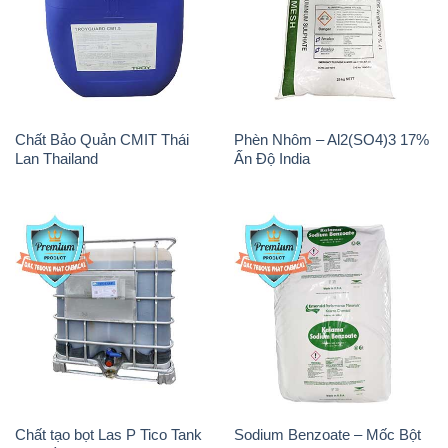
Chất Bảo Quản CMIT Thái
Phèn Nhôm – Al2(SO4)3 17%
Lan Thailand
Ấn Độ India
Chất tạo bọt Las P Tico Tank
Sodium Benzoate – Mốc Bột
IBC Bồn Việt Nam
Kalama Food Grade Mỹ Usa