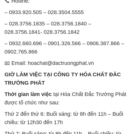
📞 Hotline:
– 0933.920.505 – 028.3504.5555
– 028.3756.1835 – 028.3756.1840 –
028.3756.1841- 028.3756.1842
– 0932.660.696 – 0901.326.566 – 0906.387.866 –
0902.765.866
📧 Email: hoachat@dactruongphat.vn
GIỜ LÀM VIỆC TẠI CÔNG TY HÓA CHẤT ĐẮC
TRƯỜNG PHÁT
Thời gian làm việc
tại Hóa Chất Đắc Trường Phát
được tổ chức như sau:
Thứ 2 đến thứ 6: Buổi sáng: từ 8h đến 11h – Buổi
chiều: từ 12h30 đến 17h
Thứ 7: Buổi sáng: từ 8h đến 11h – Buổi chiều: từ