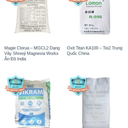
Magie Clorua – MGCL2 Dạng
Oxit Titan KA100 – Tio2 Trung
Vảy Shreeji Magnesia Works
Quốc China
Ấn Độ India