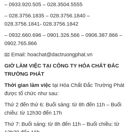
0902.765.866
📧 Email: hoachat@dactruongphat.vn
GIỜ LÀM VIỆC TẠI CÔNG TY HÓA CHẤT ĐẮC
TRƯỜNG PHÁT
Thời gian làm việc
tại Hóa Chất Đắc Trường Phát
được tổ chức như sau:
Thứ 2 đến thứ 6: Buổi sáng: từ 8h đến 11h – Buổi
chiều: từ 12h30 đến 17h
Thứ 7: Buổi sáng: từ 8h đến 11h – Buổi chiều: từ
12h30 đến 16h
Chủ nhật: Nghỉ chủ nhật hàng tuần
Chúng tôi rất trân trọng thời gian và cam kết tuân
thủ giờ làm việc để đảm bảo sự hỗ trợ tốt nhất cho