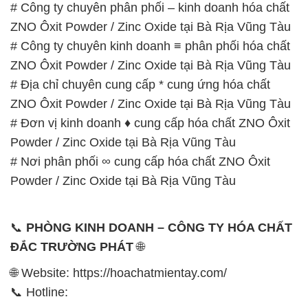
ZNO Ôxit Powder / Zinc Oxide tại Bà Rịa Vũng Tàu
# Đơn vị kinh doanh ♦ cung cấp hóa chất ZNO Ôxit
Powder / Zinc Oxide tại Bà Rịa Vũng Tàu
# Nơi phân phối ∞ cung cấp hóa chất ZNO Ôxit
Powder / Zinc Oxide tại Bà Rịa Vũng Tàu
📞
PHÒNG KINH DOANH – CÔNG TY HÓA CHẤT
ĐẮC TRƯỜNG PHÁT
🌐
🌐 Website: https://hoachatmientay.com/
📞 Hotline:
– 0933.920.505 – 028.3504.5555
– 028.3756.1835 – 028.3756.1840 –
028.3756.1841- 028.3756.1842
– 0932.660.696 – 0901.326.566 – 0906.387.866 –