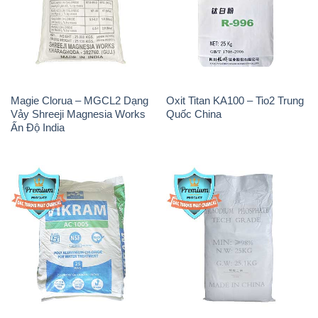
Magie Clorua – MGCL2 Dạng
Oxit Titan KA100 – Tio2 Trung
Vảy Shreeji Magnesia Works
Quốc China
Ấn Độ India
PAC – Polyaluminium
Na3PO4 – Trisodium
Chloride Trắng Aditya Birla
Phosphate 96% Tech Grade
Grasim New 2022 Ấn Độ India
Trung Quốc China