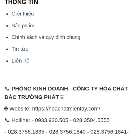
Chính sách và quy định chung
Tin tức
Liên hệ
📞
PHÒNG KINH DOANH - CÔNG TY HÓA CHẤT
ĐẮC TRƯỜNG PHÁT
🌐
🌐 Website: https://hoachatmientay.com/
📞 Hotline: - 0933.920.505 - 028.3504.5555
- 028.3756.1835 - 028.3756.1840 - 028.3756.1841-
028.3756.1842
- 0932.660.696 - 0901.326.566 - 0906.387.866 -
0902.765.866
📧 Email: hoachat@dactruongphat.vn