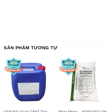
SẢN PHẨM TƯƠNG TỰ
Chất Bảo Quản CMIT Thái
Phèn Nhôm – Al2(SO4)3 17%
Lan Thailand
Ấn Độ India