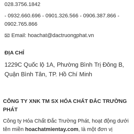
ĐỊA CHỈ
1229C Quốc lộ 1A, Phường Bình Trị Đông B,
Quận Bình Tân, TP. Hồ Chí Minh
CÔNG TY XNK TM SX HÓA CHẤT ĐẮC TRƯỜNG
PHÁT
Công ty Hóa Chất Đắc Trường Phát, hoạt động dưới
tên miền
hoachatmientay.com
, là một đơn vị
chuyên kinh doanh và phân phối các loại hóa chất
công nghiệp đa dạng, nhằm đáp ứng nhu cầu sử
dụng của khách hàng một cách tốt nhất.
Chúng tôi cam kết mang đến sự hài lòng và đáp ứng