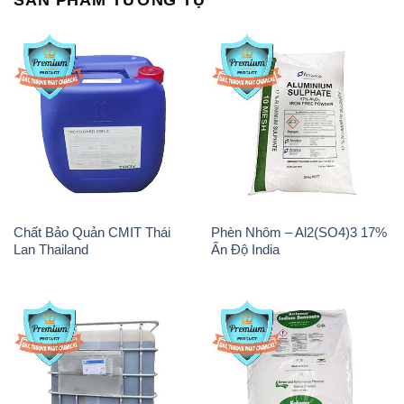
SẢN PHẨM TƯƠNG TỰ
Chất Bảo Quản CMIT Thái
Phèn Nhôm – Al2(SO4)3 17%
Lan Thailand
Ấn Độ India