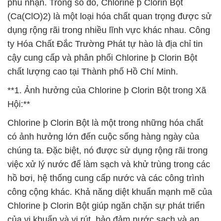
phủ nhận. Trong số đó, Chlorine þ Clorin Bột
(Ca(ClO)2) là một loại hóa chất quan trọng được sử
dụng rộng rãi trong nhiều lĩnh vực khác nhau. Công
ty Hóa Chất Đắc Trường Phát tự hào là địa chỉ tin
cậy cung cấp và phân phối Chlorine þ Clorin Bột
chất lượng cao tại Thành phố Hồ Chí Minh.
**1. Ảnh hưởng của Chlorine þ Clorin Bột trong Xã
Hội:**
Chlorine þ Clorin Bột là một trong những hóa chất
có ảnh hưởng lớn đến cuộc sống hàng ngày của
chúng ta. Đặc biệt, nó được sử dụng rộng rãi trong
việc xử lý nước để làm sạch và khử trùng trong các
hồ bơi, hệ thống cung cấp nước và các công trình
công cộng khác. Khả năng diệt khuẩn mạnh mẽ của
Chlorine þ Clorin Bột giúp ngăn chặn sự phát triển
của vi khuẩn và vi rút, bảo đảm nước sạch và an