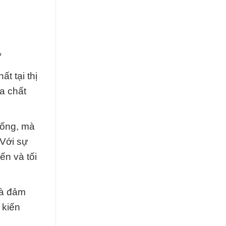
*
t tại thị
a chất
uống, mà
Với sự
ến và tối
và đảm
 kiến