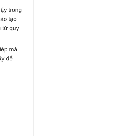
cậy trong
đào tạo
 từ quy
hiệp mà
ãy để