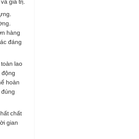
 giá trị.
ựng.
ờng.
đơn hàng
tác đáng
 toàn lao
t động
hể hoàn
h đúng
hất chất
ời gian