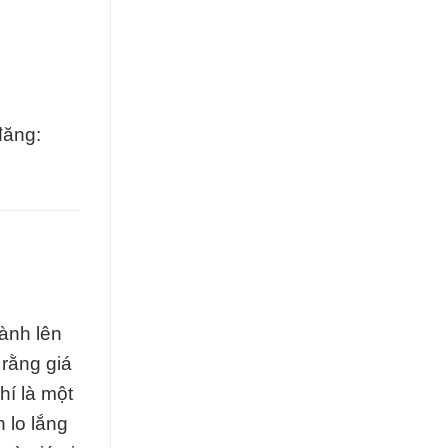
đăng:
ành lên
rằng giá
hí là một
 lo lắng