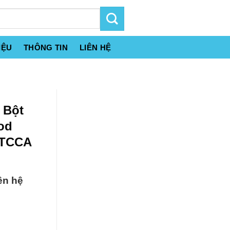
IỆU
THÔNG TIN
LIÊN HỆ
 Bột
ood
 TCCA
ên hệ