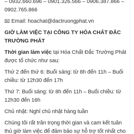
– 0932.660.696 – 0901.326.566 – 0906.387.866 –
0902.765.866
📧 Email: hoachat@dactruongphat.vn
GIỜ LÀM VIỆC TẠI CÔNG TY HÓA CHẤT ĐẮC
TRƯỜNG PHÁT
Thời gian làm việc
tại Hóa Chất Đắc Trường Phát
được tổ chức như sau:
Thứ 2 đến thứ 6: Buổi sáng: từ 8h đến 11h – Buổi
chiều: từ 12h30 đến 17h
Thứ 7: Buổi sáng: từ 8h đến 11h – Buổi chiều: từ
12h30 đến 16h
Chủ nhật: Nghỉ chủ nhật hàng tuần
Chúng tôi rất trân trọng thời gian và cam kết tuân
thủ giờ làm việc để đảm bảo sự hỗ trợ tốt nhất cho