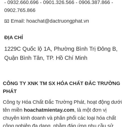
- 0932.660.696 - 0901.326.566 - 0906.387.866 -
0902.765.866
📧 Email: hoachat@dactruongphat.vn
ĐỊA CHỈ
1229C Quốc lộ 1A, Phường Bình Trị Đông B,
Quận Bình Tân, TP. Hồ Chí Minh
CÔNG TY XNK TM SX HÓA CHẤT ĐẮC TRƯỜNG
PHÁT
Công ty Hóa Chất Đắc Trường Phát, hoạt động dưới
tên miền
hoachatmientay.com
, là một đơn vị
chuyên kinh doanh và phân phối các loại hóa chất
công nghiệp đa dạng, nhằm đáp ứng nhu cầu sử