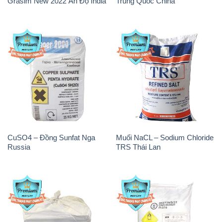
Grasim New 2022 Ấn Độ India
Trung Quốc China
CuSO4 – Đồng Sunfat Nga
Muối NaCL – Sodium Chloride
Russia
TRS Thái Lan