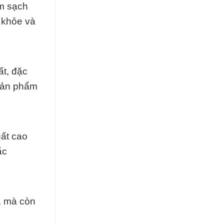
àm sạch
 khỏe và
ất, đặc
sản phẩm
ất cao
ắc
, mà còn