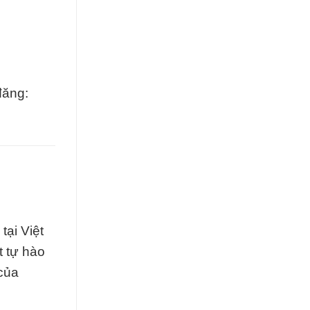
đăng:
tại Việt
t tự hào
 của