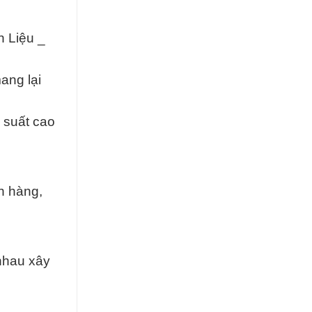
n Liệu _
ang lại
 suất cao
h hàng,
nhau xây