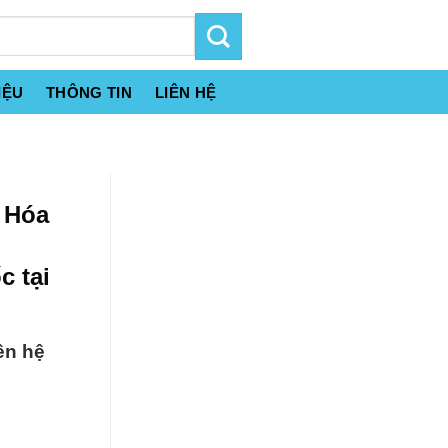
IỆU
THÔNG TIN
LIÊN HỆ
] Hóa
 tại
ên hệ