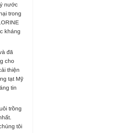
lý nước
hại trong
HLORINE
ức kháng
và đã
ng cho
ải thiện
ng tạt Mỹ
áng tin
uôi trồng
nhất.
chúng tôi