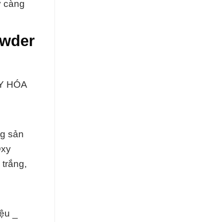
y càng
owder
TY HÓA
ng sản
Oxy
trắng,
ệu _